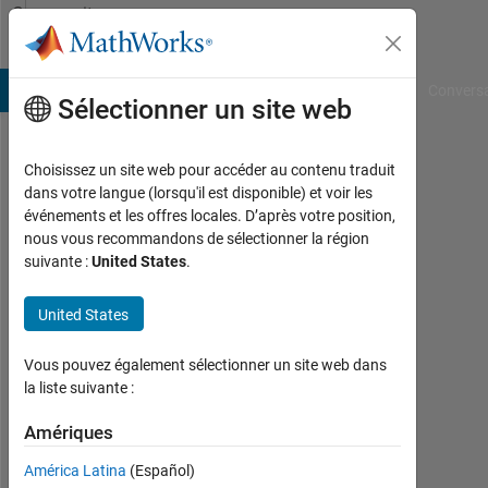
Passer au contenu
Community
Profile
B Answers
File Exchange
Cody
AI Chat Playground
Convers
Sélectionner un site web
Choisissez un site web pour accéder au contenu traduit
Ajinkya
dans votre langue (lorsqu'il est disponible) et voir les
événements et les offres locales. D’après votre position,
Sonawane
nous vous recommandons de sélectionner la région
suivante :
United States
.
Last
seen:
plus
United States
de 6
ans il
Vous pouvez également sélectionner un site web dans
y a
la liste suivante :
|
Actif
Amériques
depuis
América Latina
(Español)
2019