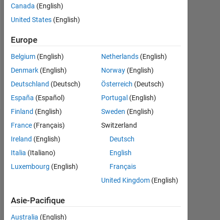
Canada
(English)
Followers:
United States
(English)
0
Europe
Following:
0
Belgium
(English)
Netherlands
(English)
Denmark
(English)
Norway
(English)
Follow
Deutschland
(Deutsch)
Österreich
(Deutsch)
España
(Español)
Portugal
(English)
Finland
(English)
Sweden
(English)
Badges
France
(Français)
Switzerland
Ireland
(English)
Deutsch
Ajinkya
Italia
(Italiano)
English
Sonawane's
Badges
Luxembourg
(English)
Français
United Kingdom
(English)
MATLAB
Answers
Tout
Asie-Pacifique
Badges
Australia
(English)