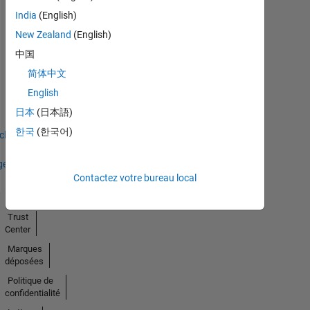
India
(English)
New Zealand
(English)
中国
Thankful Level 1
简体中文
19 Jul 2019
English
日本
(日本語)
한국
(한국어)
icher
ges
Contactez votre bureau local
Trust
Center
Marques
déposées
Politique de
confidentialité