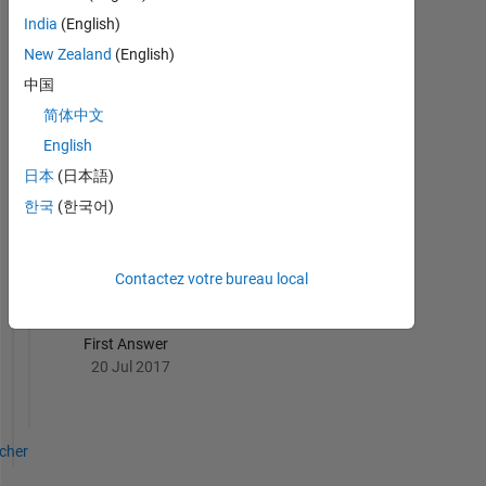
MATLAB
India
(English)
Answers
Tout
New Zealand
(English)
Badges
中国
简体中文
English
日本
(日本語)
Revival Level 1
한국
(한국어)
20 Jul 2017
Contactez votre bureau local
First Answer
20 Jul 2017
icher