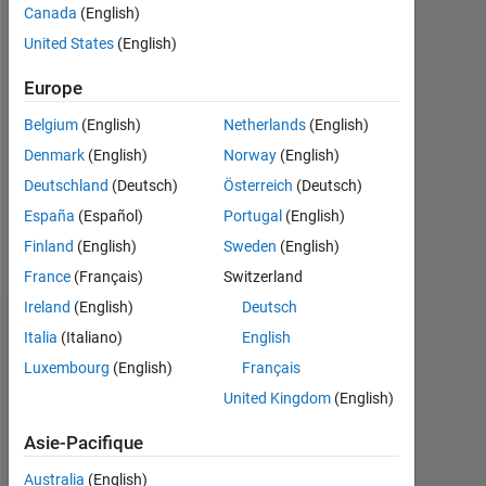
Canada
(English)
depuis
United States
(English)
2016
Europe
Followers:
0
Belgium
(English)
Netherlands
(English)
Denmark
(English)
Norway
(English)
Following:
0
Deutschland
(Deutsch)
Österreich
(Deutsch)
España
(Español)
Portugal
(English)
Follow
Finland
(English)
Sweden
(English)
France
(Français)
Switzerland
Ireland
(English)
Deutsch
Badges
Italia
(Italiano)
English
Luxembourg
(English)
Français
Htet
United Kingdom
(English)
Yamin
Ko
Ko's
Asie-Pacifique
Badges
Australia
(English)