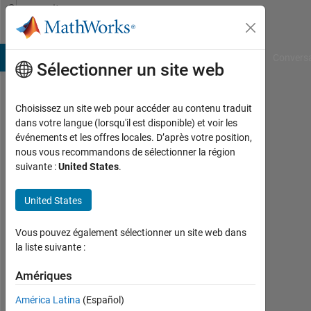
Passer au contenu
Community
Profile
B Answers
File Exchange
Cody
AI Chat Playground
Convers
Sélectionner un site web
Choisissez un site web pour accéder au contenu traduit
Htet
dans votre langue (lorsqu'il est disponible) et voir les
événements et les offres locales. D’après votre position,
Yamin
nous vous recommandons de sélectionner la région
suivante :
United States
.
Ko
Ko
United States
Last
Vous pouvez également sélectionner un site web dans
seen:
la liste suivante :
environ
4 ans il
Amériques
y a
|
América Latina
(Español)
Actif