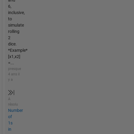
6,
inclusive,
to
simulate
rolling
2
dice.
*Example*
[x1,x2]
=...
presque
4 ans il
y a
A
résolu
Number
of
1s
in