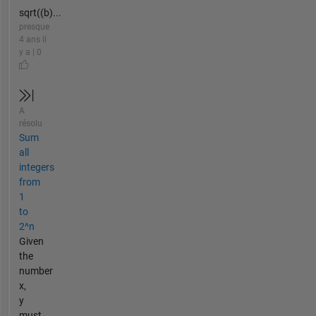
sqrt((b)...
presque
4 ans il
y a | 0
A
résolu
Sum
all
integers
from
1
to
2^n
Given
the
number
x,
y
must