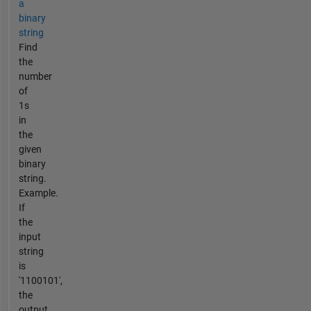
a
binary
string
Find
the
number
of
1s
in
the
given
binary
string.
Example.
If
the
input
string
is
'1100101',
the
output