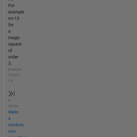
For
example
m=15
for
a
magic
square
of
order
3.
presque
4 ans il
y a
A
résolu
Make
a
random,
non-