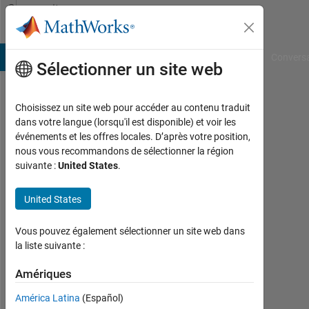
Passer au contenu
Community
Profile
B Answers
File Exchange
Cody
AI Chat Playground
Convers
Sélectionner un site web
Choisissez un site web pour accéder au contenu traduit
Karen
dans votre langue (lorsqu'il est disponible) et voir les
événements et les offres locales. D’après votre position,
Yadira
nous vous recommandons de sélectionner la région
suivante :
United States
.
Lliguin
León
United States
Last
Vous pouvez également sélectionner un site web dans
seen:
la liste suivante :
plus
de 3
Amériques
ans il
y a
América Latina
(Español)
|