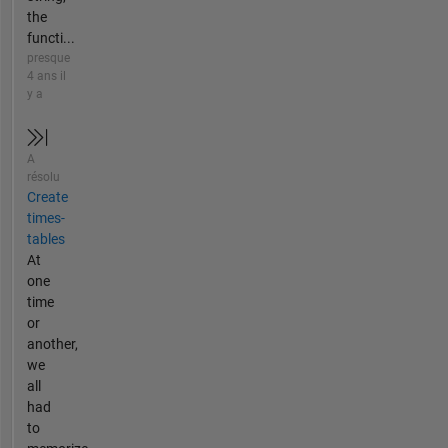
the
functi...
presque
4 ans il
y a
A
résolu
Create
times-
tables
At
one
time
or
another,
we
all
had
to