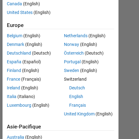
Canada
(English)
Actif
United States
(English)
depuis
2022
Europe
Followers:
Belgium
(English)
Netherlands
(English)
0
Denmark
(English)
Norway
(English)
Following:
Deutschland
(Deutsch)
Österreich
(Deutsch)
0
España
(Español)
Portugal
(English)
Finland
(English)
Sweden
(English)
Follow
France
(Français)
Switzerland
Ireland
(English)
Deutsch
Italia
(Italiano)
English
Tableau de bord
Luxembourg
(English)
Français
United Kingdom
(English)
Statistiques
Asie-Pacifique
Cody
MATLAB Answers
All
Australia
(English)