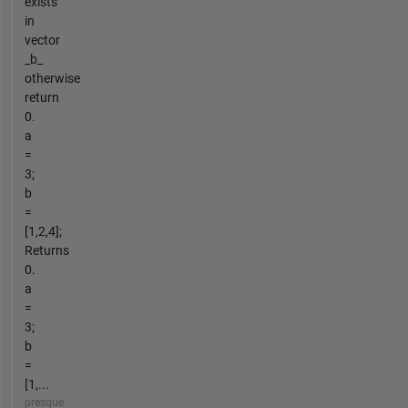
exists
in
vector
_b_
otherwise
return
0.
a
=
3;
b
=
[1,2,4];
Returns
0.
a
=
3;
b
=
[1,...
presque