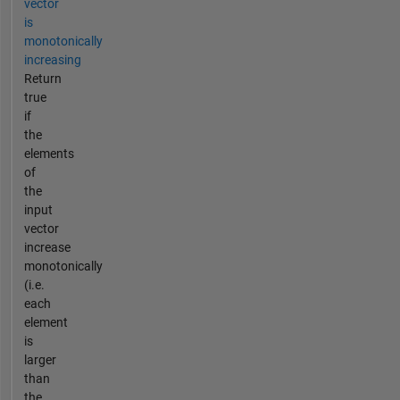
vector
is
monotonically
increasing
Return
true
if
the
elements
of
the
input
vector
increase
monotonically
(i.e.
each
element
is
larger
than
the