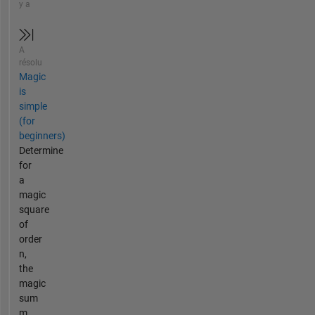
y a
A
résolu
Magic
is
simple
(for
beginners)
Determine
for
a
magic
square
of
order
n,
the
magic
sum
m.