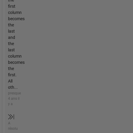
first
column
becomes
the
last
and
the
last
column
becomes
the
first.
All
oth...
presque
4 ans il
y a
A
résolu