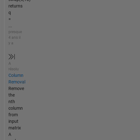
returns
q
=
...
presque
4 ans il
y a
A
résolu
Column
Removal
Remove
the
nth
column
from
input
matrix
A