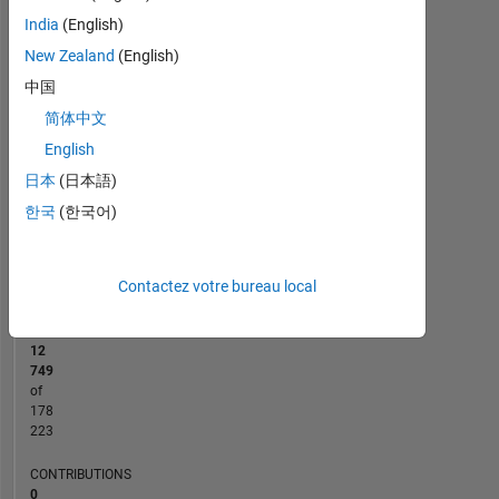
-10
45
50
-5
40
India
(English)
35
New Zealand
(English)
30
CONTRIBUTIONS
中国
25
10
20
简体中文
15
English
10
日本
(日本語)
5
0
한국
(한국어)
03/23
08/23
01/24
06/24
11/24
04/25
02/26
07/26
04/23
10/23
04/24
10/24
10/25
10/22
05/23
12/23
07/24
L
02/25
09/25
04/26
CHRONOLOGIE
Contactez votre bureau local
RANG
12
749
of
178
223
CONTRIBUTIONS
0