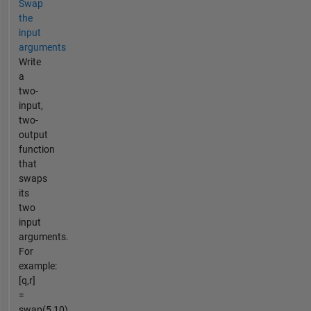
Swap
the
input
arguments
Write
a
two-
input,
two-
output
function
that
swaps
its
two
input
arguments.
For
example:
[q,r]
=
swap(5,10)