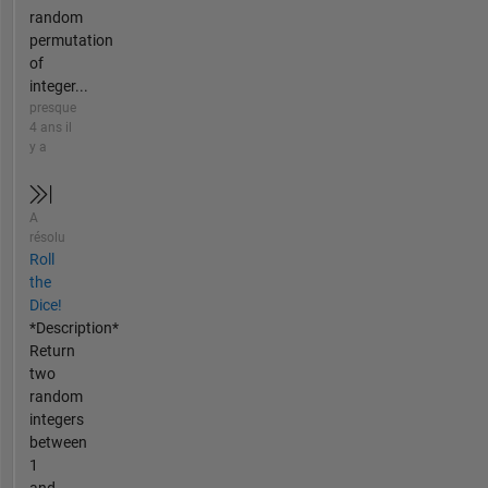
random
permutation
of
integer...
presque
4 ans il
y a
A
résolu
Roll
the
Dice!
*Description*
Return
two
random
integers
between
1
and