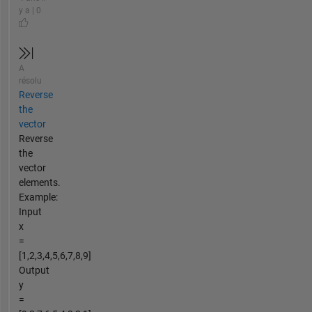
y a | 0
A
résolu
Reverse
the
vector
Reverse
the
vector
elements.
Example:
Input
x
=
[1,2,3,4,5,6,7,8,9]
Output
y
=