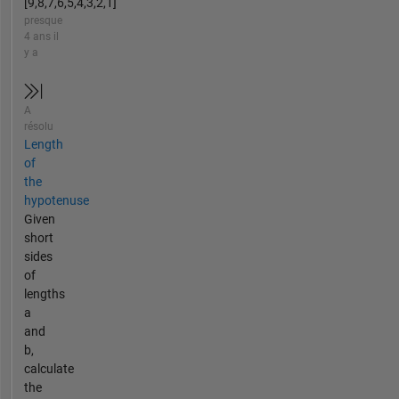
[9,8,7,6,5,4,3,2,1]
presque
4 ans il
y a
A
résolu
Length
of
the
hypotenuse
Given
short
sides
of
lengths
a
and
b,
calculate
the