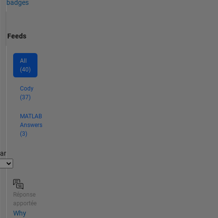
badges
Feeds
All
(40)
Cody
(37)
MATLAB
Answers
(3)
par
Réponse
apportée
Why