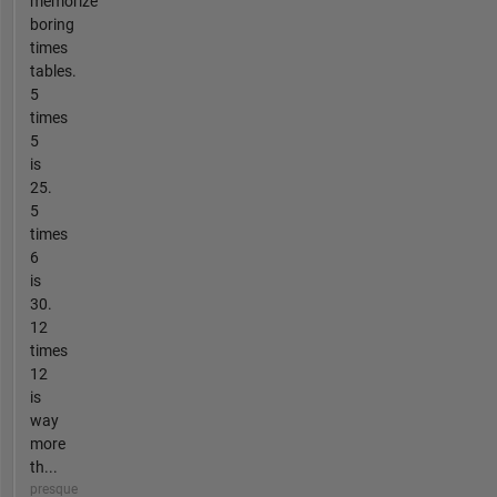
memorize
boring
times
tables.
5
times
5
is
25.
5
times
6
is
30.
12
times
12
is
way
more
th...
presque