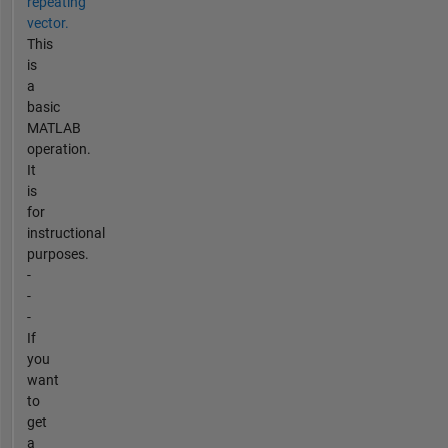
repeating
vector.
This
is
a
basic
MATLAB
operation.
It
is
for
instructional
purposes.
-
-
-
If
you
want
to
get
a