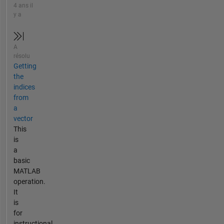
4 ans il
y a
A
résolu
Getting
the
indices
from
a
vector
This
is
a
basic
MATLAB
operation.
It
is
for
instructional