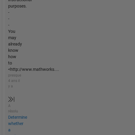
purposes.
-
-
-
You
may
already
know
how
to
<http://www.mathworks....
presque
4 ans il
y a
A
résolu
Determine
whether
a