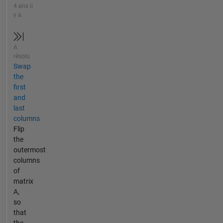
4 ans il
y a
A
résolu
Swap
the
first
and
last
columns
Flip
the
outermost
columns
of
matrix
A,
so
that
the