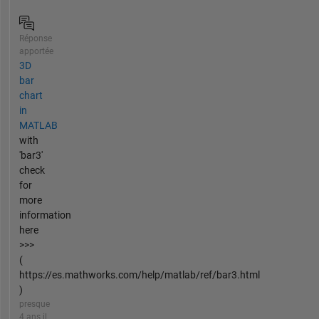
Réponse
apportée
3D
bar
chart
in
MATLAB
with
'bar3'
check
for
more
information
here
>>>
(
https://es.mathworks.com/help/matlab/ref/bar3.html
)
presque
4 ans il