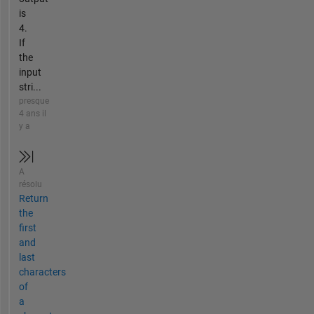
is
4.
If
the
input
stri...
presque
4 ans il
y a
A
résolu
Return
the
first
and
last
characters
of
a