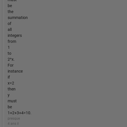
be
the
summation
of
all
integers
from
1
to
2^x.
For
instance
if
x=2
then
y
must
be
1+2+3+4=10.
presque
4 ans il