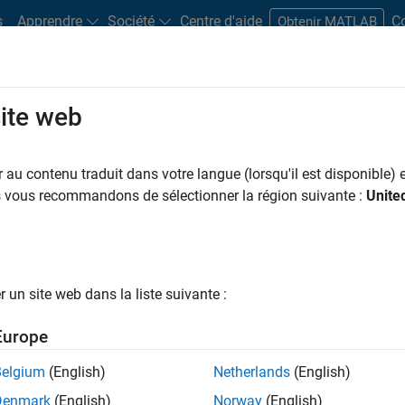
s
Apprendre
Société
Centre d'aide
C
Obtenir MATLAB
site web
oduits
Search Services
au contenu traduit dans votre langue (lorsqu'il est disponible) e
Search Third-Party Products
us vous recommandons de sélectionner la région suivante :
Unite
ts that complement MATLAB and Simulink, sold and supported b
un site web dans la liste suivante :
Europe
Belgium
(English)
Netherlands
(English)
Denmark
(English)
Norway
(English)