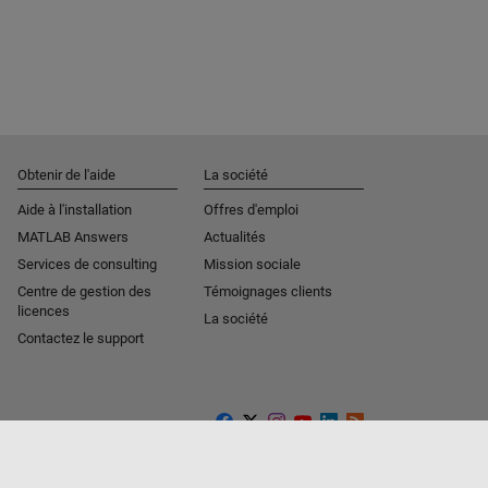
Obtenir de l'aide
La société
Aide à l'installation
Offres d'emploi
MATLAB Answers
Actualités
Services de consulting
Mission sociale
Centre de gestion des
Témoignages clients
licences
La société
Contactez le support