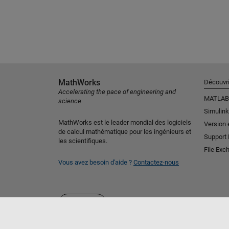
MathWorks
Découvri
Accelerating the pace of engineering and
MATLAB
science
Simulink
MathWorks est le leader mondial des logiciels
Version 
de calcul mathématique pour les ingénieurs et
Support
les scientifiques.
File Exc
Vous avez besoin d'aide ?
Contactez-nous
Sélectionner un site web
France