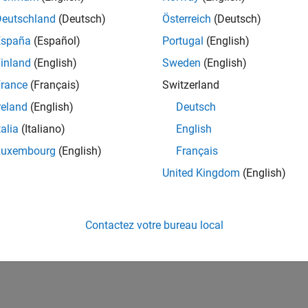
Deutschland
(Deutsch)
Österreich
(Deutsch)
España
(Español)
Portugal
(English)
inland
(English)
Sweden
(English)
rance
(Français)
Switzerland
reland
(English)
Deutsch
talia
(Italiano)
English
Luxembourg
(English)
Français
United Kingdom
(English)
Contactez votre bureau local