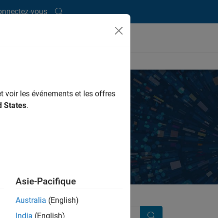
onnectez-vous
t voir les événements et les offres
d States
.
y independent, third-party providers.
Asie-Pacifique
Australia
(English)
India
(English)