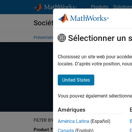
Passer au contenu
Produits
Solution
Sociétés partenaires
Sélectionner un 
Présentation
Become a Partner
Rechercher des pr
Choisissez un site web pour accéder 
locales. D’après votre position, no
United States
Explore software and hardware produc
Vous pouvez également sélectionner 
Amériques
FILTER BY
América Latina
(Español)
Search
Product Type
Canada
(English)