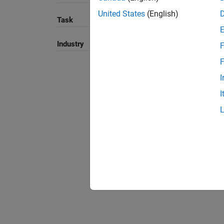
United States
(English)
Task
Industry
F
F
I
I