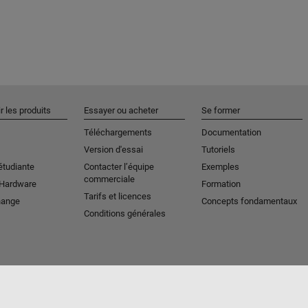
r les produits
Essayer ou acheter
Se former
Téléchargements
Documentation
Version d'essai
Tutoriels
étudiante
Contacter l’équipe
Exemples
commerciale
 Hardware
Formation
Tarifs et licences
hange
Concepts fondamentaux
Conditions générales