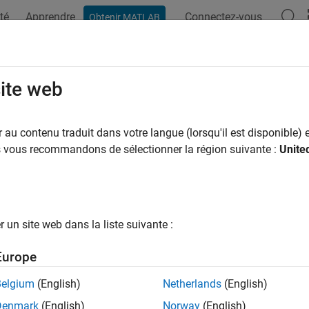
té
Apprendre
Connectez-vous
Obtenir MATLAB
site web
ar
au contenu traduit dans votre langue (lorsqu'il est disponible) e
us vous recommandons de sélectionner la région suivante :
Unite
un site web dans la liste suivante :
Europe
Belgium
(English)
Netherlands
(English)
Denmark
(English)
Norway
(English)