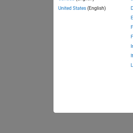
United States
(English)
F
F
I
I