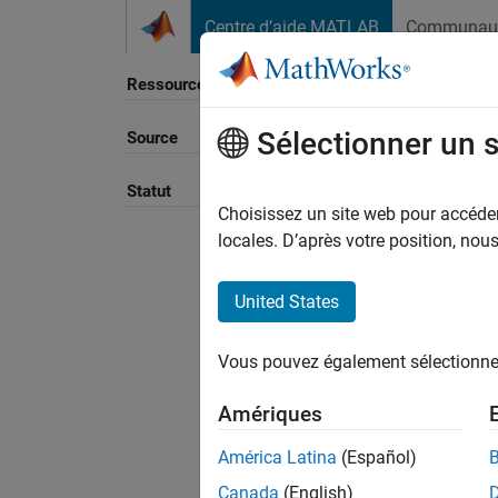
Passer au contenu
Centre d’aide MATLAB
Communau
Ressource
Sélectionner un 
Source
Trier p
Statut
Choisissez un site web pour accéder 
locales. D’après votre position, no
United States
Vous pouvez également sélectionner 
Amériques
América Latina
(Español)
Canada
(English)