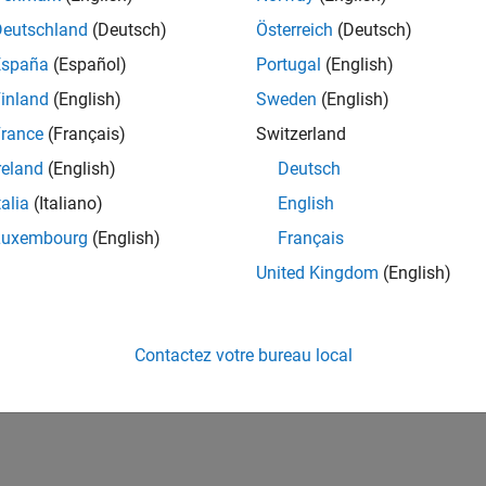
Deutschland
(Deutsch)
Österreich
(Deutsch)
España
(Español)
Portugal
(English)
inland
(English)
Sweden
(English)
rance
(Français)
Switzerland
reland
(English)
Deutsch
talia
(Italiano)
English
Luxembourg
(English)
Français
United Kingdom
(English)
Contactez votre bureau local