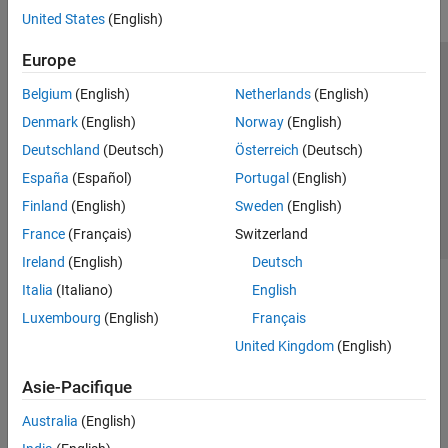
United States
(English)
Europe
Trust Center
Marques déposées
Politique de confidentialité
Belgium
(English)
Netherlands
(English)
Lutte anti-piratage
Statut des applications
Contacts locaux
Denmark
(English)
Norway
(English)
© 1994-2026 The MathWorks, Inc.
Deutschland
(Deutsch)
Österreich
(Deutsch)
España
(Español)
Portugal
(English)
Sélectionner 
France
Finland
(English)
Sweden
(English)
France
(Français)
Switzerland
Ireland
(English)
Deutsch
Italia
(Italiano)
English
Luxembourg
(English)
Français
United Kingdom
(English)
Asie-Pacifique
Australia
(English)