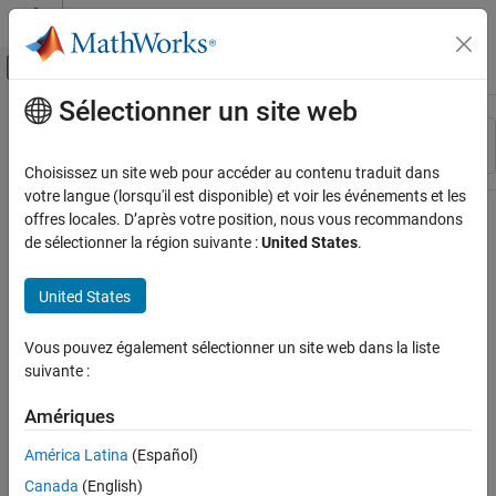
Passer au contenu
Centre d’aide MATLAB
Activer/désactiver l'affichage du menu d
Sélectionner un site web
Contenu principal
Ressource
Trier par
Source
Choisissez un site web pour accéder au contenu traduit dans
votre langue (lorsqu'il est disponible) et voir les événements et les
Statut
offres locales. D’après votre position, nous vous recommandons
de sélectionner la région suivante :
United States
.
United States
Vous pouvez également sélectionner un site web dans la liste
suivante :
Amériques
América Latina
(Español)
Canada
(English)