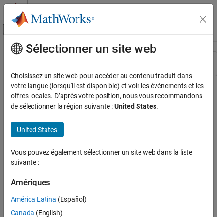
Passer au contenu
Centre d’aide MATLAB
Activer/désactiver l'affichage du menu d
Sélectionner un site web
Contenu principal
Ressource
Trier par
Source
Choisissez un site web pour accéder au contenu traduit dans
votre langue (lorsqu'il est disponible) et voir les événements et les
Statut
offres locales. D’après votre position, nous vous recommandons
de sélectionner la région suivante :
United States
.
United States
Vous pouvez également sélectionner un site web dans la liste
suivante :
Amériques
América Latina
(Español)
Canada
(English)