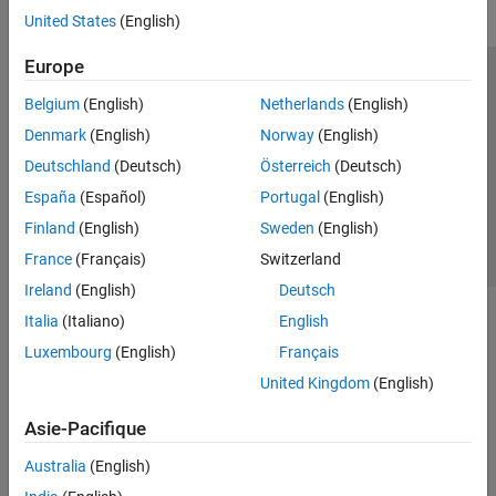
United States
(English)
Europe
Trust Center
Marques déposées
Politique de confidentialité
Belgium
(English)
Netherlands
(English)
Lutte anti-piratage
Statut des applications
Contacts locaux
Denmark
(English)
Norway
(English)
© 1994-2026 The MathWorks, Inc.
Deutschland
(Deutsch)
Österreich
(Deutsch)
España
(Español)
Portugal
(English)
Sélectionner 
France
Finland
(English)
Sweden
(English)
France
(Français)
Switzerland
Ireland
(English)
Deutsch
Italia
(Italiano)
English
Luxembourg
(English)
Français
United Kingdom
(English)
Asie-Pacifique
Australia
(English)