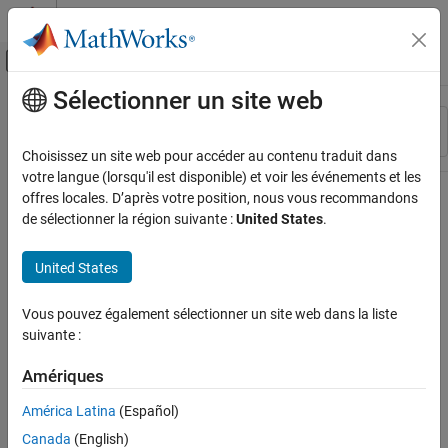
Passer au contenu
Centre d’aide MATLAB
Activer/désactiver l'affichage du menu d
Sélectionner un site web
Contenu principal
Ressource
Trier par
Source
Choisissez un site web pour accéder au contenu traduit dans
votre langue (lorsqu'il est disponible) et voir les événements et les
Statut
offres locales. D’après votre position, nous vous recommandons
de sélectionner la région suivante :
United States
.
United States
Vous pouvez également sélectionner un site web dans la liste
suivante :
Amériques
América Latina
(Español)
Canada
(English)