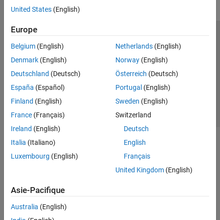
United States
(English)
Europe
Trust Center
Marques déposées
Politique de confidentialité
Belgium
(English)
Netherlands
(English)
Lutte anti-piratage
Statut des applications
Contacts locaux
Denmark
(English)
Norway
(English)
© 1994-2026 The MathWorks, Inc.
Deutschland
(Deutsch)
Österreich
(Deutsch)
España
(Español)
Portugal
(English)
Sélectionner 
France
Finland
(English)
Sweden
(English)
France
(Français)
Switzerland
Ireland
(English)
Deutsch
Italia
(Italiano)
English
Luxembourg
(English)
Français
United Kingdom
(English)
Asie-Pacifique
Australia
(English)