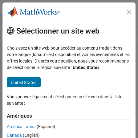
Passer au contenu
Centre d’aide MATLAB
Activer/désactiver l'affichage du menu d
Sélectionner un site web
Contenu principal
Ressource
Trier par
Source
Choisissez un site web pour accéder au contenu traduit dans
votre langue (lorsqu'il est disponible) et voir les événements et les
Statut
offres locales. D’après votre position, nous vous recommandons
de sélectionner la région suivante :
United States
.
United States
Vous pouvez également sélectionner un site web dans la liste
suivante :
Amériques
América Latina
(Español)
Canada
(English)