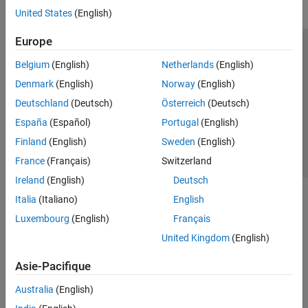
United States
(English)
Europe
Trust Center
Marques déposées
Politique de confidentialité
Belgium
(English)
Netherlands
(English)
Lutte anti-piratage
Statut des applications
Contacts locaux
Denmark
(English)
Norway
(English)
© 1994-2026 The MathWorks, Inc.
Deutschland
(Deutsch)
Österreich
(Deutsch)
España
(Español)
Portugal
(English)
Sélectionner 
France
Finland
(English)
Sweden
(English)
France
(Français)
Switzerland
Ireland
(English)
Deutsch
Italia
(Italiano)
English
Luxembourg
(English)
Français
United Kingdom
(English)
Asie-Pacifique
Australia
(English)