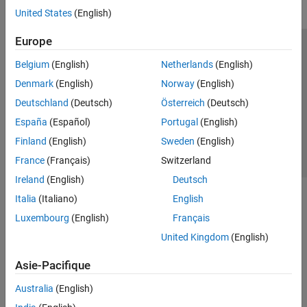
United States
(English)
Europe
Trust Center
Marques déposées
Politique de confidentialité
Belgium
(English)
Netherlands
(English)
Lutte anti-piratage
Statut des applications
Contacts locaux
Denmark
(English)
Norway
(English)
© 1994-2026 The MathWorks, Inc.
Deutschland
(Deutsch)
Österreich
(Deutsch)
España
(Español)
Portugal
(English)
Sélectionner 
France
Finland
(English)
Sweden
(English)
France
(Français)
Switzerland
Ireland
(English)
Deutsch
Italia
(Italiano)
English
Luxembourg
(English)
Français
United Kingdom
(English)
Asie-Pacifique
Australia
(English)