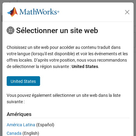
Passer au contenu
Centre d’aide MATLAB
Activer/désactiver l'affichage du menu d
Sélectionner un site web
Contenu principal
Ressource
Trier par
Source
Choisissez un site web pour accéder au contenu traduit dans
votre langue (lorsqu'il est disponible) et voir les événements et les
Statut
offres locales. D’après votre position, nous vous recommandons
de sélectionner la région suivante :
United States
.
United States
Vous pouvez également sélectionner un site web dans la liste
suivante :
Amériques
América Latina
(Español)
Canada
(English)