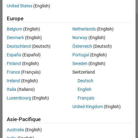
United States
(English)
Europe
Trust Center
Marques déposées
Politique de confidentialité
Belgium
(English)
Netherlands
(English)
Lutte anti-piratage
Statut des applications
Contacts locaux
Denmark
(English)
Norway
(English)
© 1994-2026 The MathWorks, Inc.
Deutschland
(Deutsch)
Österreich
(Deutsch)
España
(Español)
Portugal
(English)
Sélectionner 
France
Finland
(English)
Sweden
(English)
France
(Français)
Switzerland
Ireland
(English)
Deutsch
Italia
(Italiano)
English
Luxembourg
(English)
Français
United Kingdom
(English)
Asie-Pacifique
Australia
(English)