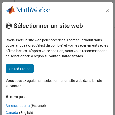
Passer au contenu
Centre d’aide MATLAB
Activer/désactiver l'affichage du menu d
Sélectionner un site web
Contenu principal
Ressource
Trier par
Source
Choisissez un site web pour accéder au contenu traduit dans
votre langue (lorsqu'il est disponible) et voir les événements et les
Statut
offres locales. D’après votre position, nous vous recommandons
de sélectionner la région suivante :
United States
.
United States
Vous pouvez également sélectionner un site web dans la liste
suivante :
Amériques
América Latina
(Español)
Canada
(English)