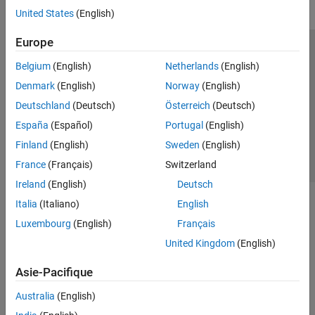
United States
(English)
Europe
Trust Center
Marques déposées
Politique de confidentialité
Belgium
(English)
Netherlands
(English)
Lutte anti-piratage
Statut des applications
Contacts locaux
Denmark
(English)
Norway
(English)
© 1994-2026 The MathWorks, Inc.
Deutschland
(Deutsch)
Österreich
(Deutsch)
España
(Español)
Portugal
(English)
Sélectionner 
France
Finland
(English)
Sweden
(English)
France
(Français)
Switzerland
Ireland
(English)
Deutsch
Italia
(Italiano)
English
Luxembourg
(English)
Français
United Kingdom
(English)
Asie-Pacifique
Australia
(English)