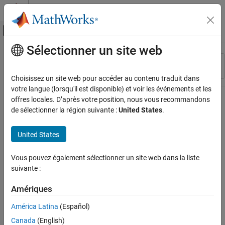
Passer au contenu
Centre d’aide MATLAB
Activer/désactiver l'affichage du menu d
Sélectionner un site web
Contenu principal
Ressource
Trier par
Source
Choisissez un site web pour accéder au contenu traduit dans
votre langue (lorsqu'il est disponible) et voir les événements et les
Statut
offres locales. D’après votre position, nous vous recommandons
de sélectionner la région suivante :
United States
.
United States
Vous pouvez également sélectionner un site web dans la liste
suivante :
Amériques
América Latina
(Español)
Canada
(English)