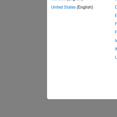
United States
(English)
F
F
I
I