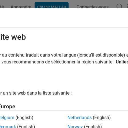
té
Apprendre
Connectez-vous
Obtenir MATLAB
site web
ar
au contenu traduit dans votre langue (lorsqu'il est disponible) e
us vous recommandons de sélectionner la région suivante :
Unite
un site web dans la liste suivante :
Europe
Belgium
(English)
Netherlands
(English)
Denmark
(English)
Norway
(English)