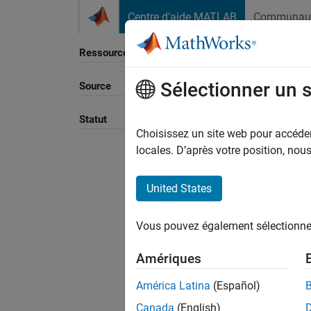
Passer au contenu
Centre d’aide MATLAB
Communau
Ressource
Sélectionner un 
Source
Trier p
Statut
Choisissez un site web pour accéder 
locales. D’après votre position, no
United States
Vous pouvez également sélectionner 
Amériques
América Latina
(Español)
Canada
(English)