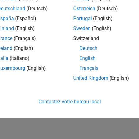
Deutschland
(Deutsch)
Österreich
(Deutsch)
España
(Español)
Portugal
(English)
inland
(English)
Sweden
(English)
rance
(Français)
Switzerland
reland
(English)
Deutsch
talia
(Italiano)
English
Luxembourg
(English)
Français
United Kingdom
(English)
Contactez votre bureau local