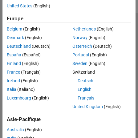
United States
(English)
Europe
Trust Center
Marques déposées
Politique de confidentialité
Belgium
(English)
Netherlands
(English)
Lutte anti-piratage
Statut des applications
Contacts locaux
Denmark
(English)
Norway
(English)
© 1994-2026 The MathWorks, Inc.
Deutschland
(Deutsch)
Österreich
(Deutsch)
España
(Español)
Portugal
(English)
Sélectionner 
France
Finland
(English)
Sweden
(English)
France
(Français)
Switzerland
Ireland
(English)
Deutsch
Italia
(Italiano)
English
Luxembourg
(English)
Français
United Kingdom
(English)
Asie-Pacifique
Australia
(English)