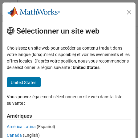
Passer au contenu
Centre d’aide MATLAB
Activer/désactiver l'affichage du menu d
Sélectionner un site web
Contenu principal
Ressource
Trier par
Source
Choisissez un site web pour accéder au contenu traduit dans
votre langue (lorsqu'il est disponible) et voir les événements et les
Statut
offres locales. D’après votre position, nous vous recommandons
de sélectionner la région suivante :
United States
.
United States
Vous pouvez également sélectionner un site web dans la liste
suivante :
Amériques
América Latina
(Español)
Canada
(English)