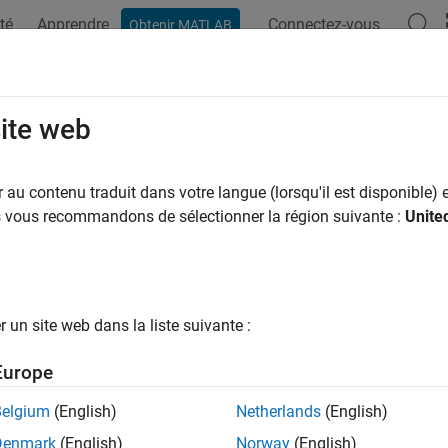
té
Apprendre
Connectez-vous
Obtenir MATLAB
site web
ar
au contenu traduit dans votre langue (lorsqu'il est disponible) e
us vous recommandons de sélectionner la région suivante :
Unite
un site web dans la liste suivante :
Europe
Belgium
(English)
Netherlands
(English)
Denmark
(English)
Norway
(English)