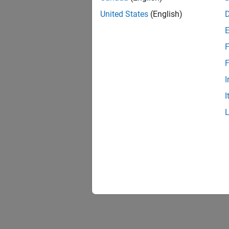
United States
(English)
F
F
I
I