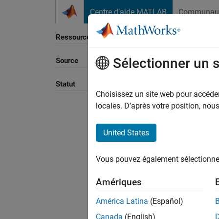
Passer au contenu
Centre d’aide MATLAB
Communau
Ressource
Sélectionner un 
Source
Trier p
Statut
Choisissez un site web pour accéder 
locales. D’après votre position, no
United States
Vous pouvez également sélectionner 
Amériques
América Latina
(Español)
Canada
(English)