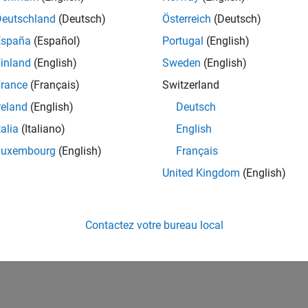
Deutschland
(Deutsch)
Österreich
(Deutsch)
España
(Español)
Portugal
(English)
inland
(English)
Sweden
(English)
rance
(Français)
Switzerland
reland
(English)
Deutsch
talia
(Italiano)
English
Luxembourg
(English)
Français
United Kingdom
(English)
Contactez votre bureau local