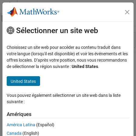
Passer au contenu
Centre d’aide MATLAB
Activer/désactiver l'affichage du menu d
Sélectionner un site web
Contenu principal
Ressource
Trier par
Source
Choisissez un site web pour accéder au contenu traduit dans
votre langue (lorsqu'il est disponible) et voir les événements et les
Statut
offres locales. D’après votre position, nous vous recommandons
de sélectionner la région suivante :
United States
.
United States
Vous pouvez également sélectionner un site web dans la liste
suivante :
Amériques
América Latina
(Español)
Canada
(English)