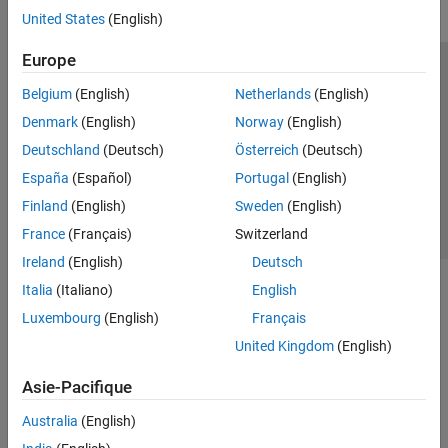
United States
(English)
Europe
Trust Center
Marques déposées
Politique de confidentialité
Belgium
(English)
Netherlands
(English)
Lutte anti-piratage
Statut des applications
Contacts locaux
Denmark
(English)
Norway
(English)
© 1994-2026 The MathWorks, Inc.
Deutschland
(Deutsch)
Österreich
(Deutsch)
España
(Español)
Portugal
(English)
Sélectionner 
France
Finland
(English)
Sweden
(English)
France
(Français)
Switzerland
Ireland
(English)
Deutsch
Italia
(Italiano)
English
Luxembourg
(English)
Français
United Kingdom
(English)
Asie-Pacifique
Australia
(English)