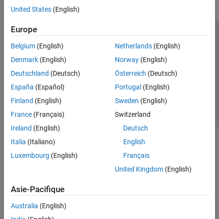
United States
(English)
Europe
Trust Center
Marques déposées
Politique de confidentialité
Belgium
(English)
Netherlands
(English)
Lutte anti-piratage
Statut des applications
Contacts locaux
Denmark
(English)
Norway
(English)
© 1994-2026 The MathWorks, Inc.
Deutschland
(Deutsch)
Österreich
(Deutsch)
España
(Español)
Portugal
(English)
Sélectionner 
France
Finland
(English)
Sweden
(English)
France
(Français)
Switzerland
Ireland
(English)
Deutsch
Italia
(Italiano)
English
Luxembourg
(English)
Français
United Kingdom
(English)
Asie-Pacifique
Australia
(English)