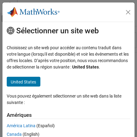
Passer au contenu
Centre d’aide MATLAB
Activer/désactiver l'affichage du menu d
Sélectionner un site web
Contenu principal
Ressource
Trier par
Source
Choisissez un site web pour accéder au contenu traduit dans
votre langue (lorsqu'il est disponible) et voir les événements et les
Statut
offres locales. D’après votre position, nous vous recommandons
de sélectionner la région suivante :
United States
.
United States
Vous pouvez également sélectionner un site web dans la liste
suivante :
Amériques
América Latina
(Español)
Canada
(English)