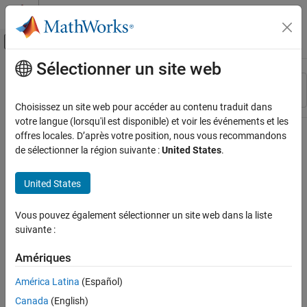
Passer au contenu
Centre d’aide MATLAB
Activer/désactiver l'affichage du menu d
Sélectionner un site web
Contenu principal
Ressource
Trier par
Source
Choisissez un site web pour accéder au contenu traduit dans
votre langue (lorsqu'il est disponible) et voir les événements et les
Statut
offres locales. D’après votre position, nous vous recommandons
de sélectionner la région suivante :
United States
.
United States
Vous pouvez également sélectionner un site web dans la liste
suivante :
Amériques
América Latina
(Español)
Canada
(English)