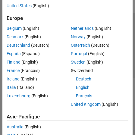
United States
(English)
Europe
Trust Center
Marques déposées
Politique de confidentialité
Belgium
(English)
Netherlands
(English)
Lutte anti-piratage
Statut des applications
Contacts locaux
Denmark
(English)
Norway
(English)
© 1994-2026 The MathWorks, Inc.
Deutschland
(Deutsch)
Österreich
(Deutsch)
España
(Español)
Portugal
(English)
Sélectionner 
France
Finland
(English)
Sweden
(English)
France
(Français)
Switzerland
Ireland
(English)
Deutsch
Italia
(Italiano)
English
Luxembourg
(English)
Français
United Kingdom
(English)
Asie-Pacifique
Australia
(English)