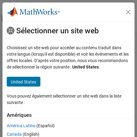
Passer au contenu
Centre d’aide MATLAB
Activer/désactiver l'affichage du menu d
Sélectionner un site web
Contenu principal
Ressource
Trier par
Source
Choisissez un site web pour accéder au contenu traduit dans
votre langue (lorsqu'il est disponible) et voir les événements et les
Statut
offres locales. D’après votre position, nous vous recommandons
de sélectionner la région suivante :
United States
.
United States
Vous pouvez également sélectionner un site web dans la liste
suivante :
Amériques
América Latina
(Español)
Canada
(English)