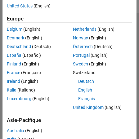
United States
(English)
Europe
Trust Center
Marques déposées
Politique de confidentialité
Belgium
(English)
Netherlands
(English)
Lutte anti-piratage
Statut des applications
Contacts locaux
Denmark
(English)
Norway
(English)
© 1994-2026 The MathWorks, Inc.
Deutschland
(Deutsch)
Österreich
(Deutsch)
España
(Español)
Portugal
(English)
Sélectionner 
France
Finland
(English)
Sweden
(English)
France
(Français)
Switzerland
Ireland
(English)
Deutsch
Italia
(Italiano)
English
Luxembourg
(English)
Français
United Kingdom
(English)
Asie-Pacifique
Australia
(English)