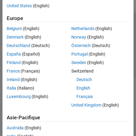
United States
(English)
Europe
Trust Center
Marques déposées
Politique de confidentialité
Belgium
(English)
Netherlands
(English)
Lutte anti-piratage
Statut des applications
Contacts locaux
Denmark
(English)
Norway
(English)
© 1994-2026 The MathWorks, Inc.
Deutschland
(Deutsch)
Österreich
(Deutsch)
España
(Español)
Portugal
(English)
Sélectionner 
France
Finland
(English)
Sweden
(English)
France
(Français)
Switzerland
Ireland
(English)
Deutsch
Italia
(Italiano)
English
Luxembourg
(English)
Français
United Kingdom
(English)
Asie-Pacifique
Australia
(English)