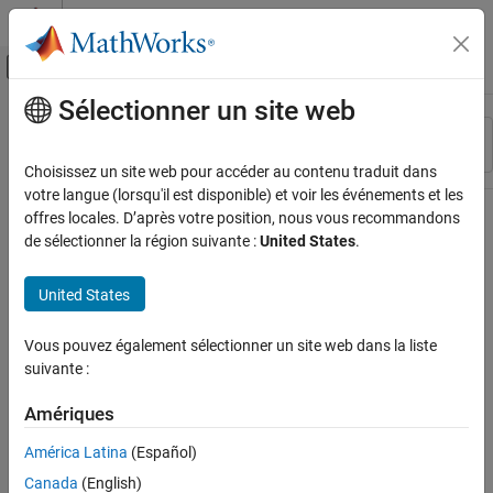
Passer au contenu
Centre d’aide MATLAB
Activer/désactiver l'affichage du menu d
Sélectionner un site web
Contenu principal
Ressource
Trier par
Source
Choisissez un site web pour accéder au contenu traduit dans
votre langue (lorsqu'il est disponible) et voir les événements et les
Statut
offres locales. D’après votre position, nous vous recommandons
de sélectionner la région suivante :
United States
.
United States
Vous pouvez également sélectionner un site web dans la liste
suivante :
Amériques
América Latina
(Español)
Canada
(English)