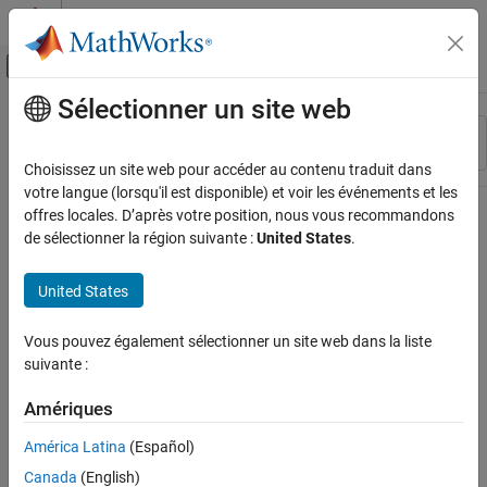
Passer au contenu
Centre d’aide MATLAB
Activer/désactiver l'affichage du menu d
Sélectionner un site web
Contenu principal
Ressource
Trier par
Source
Choisissez un site web pour accéder au contenu traduit dans
votre langue (lorsqu'il est disponible) et voir les événements et les
Statut
offres locales. D’après votre position, nous vous recommandons
de sélectionner la région suivante :
United States
.
United States
Vous pouvez également sélectionner un site web dans la liste
suivante :
Amériques
América Latina
(Español)
Canada
(English)