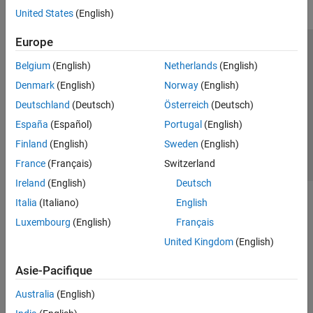
United States
(English)
Europe
Trust Center
Marques déposées
Politique de confidentialité
Belgium
(English)
Netherlands
(English)
Lutte anti-piratage
Statut des applications
Contacts locaux
Denmark
(English)
Norway
(English)
© 1994-2026 The MathWorks, Inc.
Deutschland
(Deutsch)
Österreich
(Deutsch)
España
(Español)
Portugal
(English)
Sélectionner 
France
Finland
(English)
Sweden
(English)
France
(Français)
Switzerland
Ireland
(English)
Deutsch
Italia
(Italiano)
English
Luxembourg
(English)
Français
United Kingdom
(English)
Asie-Pacifique
Australia
(English)