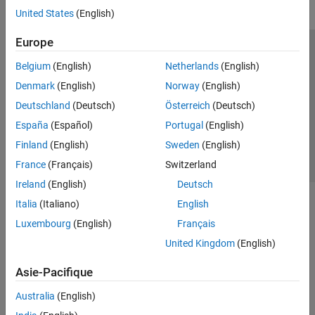
United States
(English)
Europe
Trust Center
Marques déposées
Politique de confidentialité
Belgium
(English)
Netherlands
(English)
Lutte anti-piratage
Statut des applications
Contacts locaux
Denmark
(English)
Norway
(English)
© 1994-2026 The MathWorks, Inc.
Deutschland
(Deutsch)
Österreich
(Deutsch)
España
(Español)
Portugal
(English)
Sélectionner 
France
Finland
(English)
Sweden
(English)
France
(Français)
Switzerland
Ireland
(English)
Deutsch
Italia
(Italiano)
English
Luxembourg
(English)
Français
United Kingdom
(English)
Asie-Pacifique
Australia
(English)