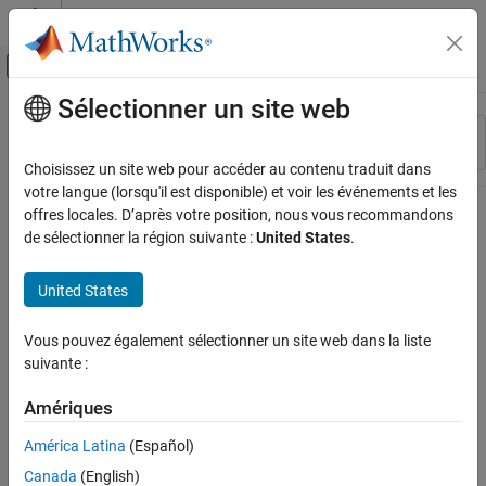
Passer au contenu
Centre d’aide MATLAB
Activer/désactiver l'affichage du menu d
Sélectionner un site web
Contenu principal
Ressource
Trier par
Source
Choisissez un site web pour accéder au contenu traduit dans
votre langue (lorsqu'il est disponible) et voir les événements et les
Statut
offres locales. D’après votre position, nous vous recommandons
de sélectionner la région suivante :
United States
.
United States
Vous pouvez également sélectionner un site web dans la liste
suivante :
Amériques
América Latina
(Español)
Canada
(English)