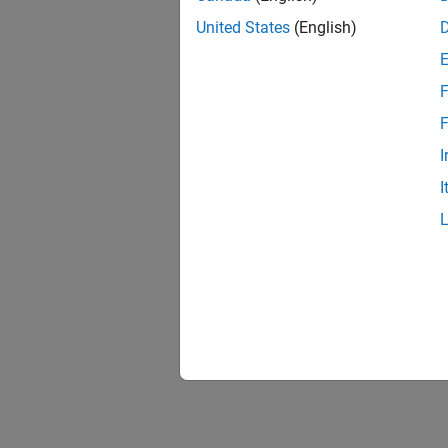
United States
(English)
F
F
I
I