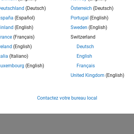
Deutschland
(Deutsch)
Österreich
(Deutsch)
España
(Español)
Portugal
(English)
inland
(English)
Sweden
(English)
rance
(Français)
Switzerland
reland
(English)
Deutsch
talia
(Italiano)
English
Luxembourg
(English)
Français
United Kingdom
(English)
Contactez votre bureau local