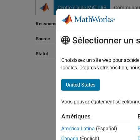
Passer au contenu
Centre d’aide MATLAB
Communau
Ressource
Sélectionner un 
Source
Trier p
Statut
Choisissez un site web pour accéder 
locales. D’après votre position, no
United States
Vous pouvez également sélectionner 
Amériques
América Latina
(Español)
Canada
(English)