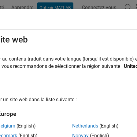
té
Apprendre
Connectez-vous
Obtenir MATLAB
site web
ar
au contenu traduit dans votre langue (lorsqu'il est disponible) e
us vous recommandons de sélectionner la région suivante :
Unite
un site web dans la liste suivante :
Europe
Belgium
(English)
Netherlands
(English)
Denmark
(English)
Norway
(English)