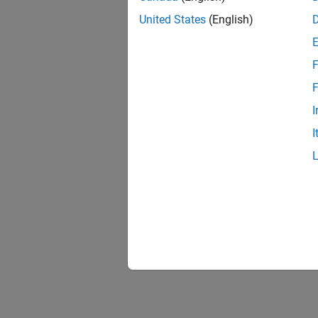
United States
(English)
F
F
I
I