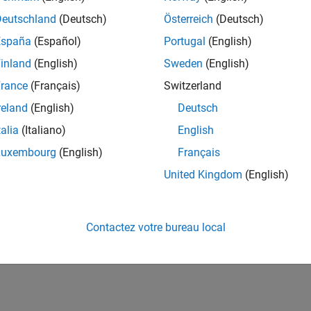
Deutschland
(Deutsch)
Österreich
(Deutsch)
España
(Español)
Portugal
(English)
inland
(English)
Sweden
(English)
rance
(Français)
Switzerland
reland
(English)
Deutsch
talia
(Italiano)
English
Luxembourg
(English)
Français
United Kingdom
(English)
Contactez votre bureau local