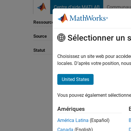
Passer au contenu
Centre d’aide MATLAB
Communau
Ressource
Sélectionner un 
Source
Trier p
Statut
Choisissez un site web pour accéder 
locales. D’après votre position, no
United States
Vous pouvez également sélectionner 
Amériques
América Latina
(Español)
Canada
(English)