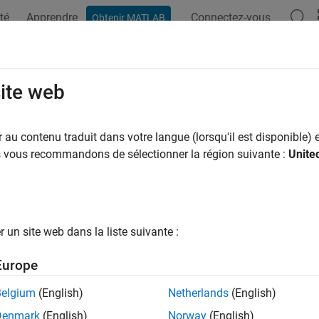
té
Apprendre
Connectez-vous
Obtenir MATLAB
site web
ar
au contenu traduit dans votre langue (lorsqu'il est disponible) e
us vous recommandons de sélectionner la région suivante :
Unite
un site web dans la liste suivante :
Europe
Belgium
(English)
Netherlands
(English)
Denmark
(English)
Norway
(English)