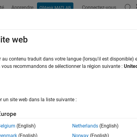
té
Apprendre
Connectez-vous
Obtenir MATLAB
site web
ar
au contenu traduit dans votre langue (lorsqu'il est disponible) e
us vous recommandons de sélectionner la région suivante :
Unite
un site web dans la liste suivante :
Europe
Belgium
(English)
Netherlands
(English)
Denmark
(English)
Norway
(English)