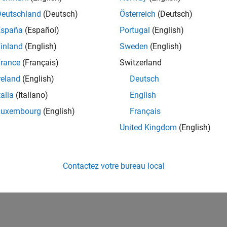
Deutschland
(Deutsch)
Österreich
(Deutsch)
España
(Español)
Portugal
(English)
inland
(English)
Sweden
(English)
rance
(Français)
Switzerland
reland
(English)
Deutsch
talia
(Italiano)
English
Luxembourg
(English)
Français
United Kingdom
(English)
Contactez votre bureau local