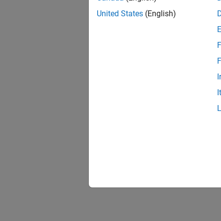
United States
(English)
F
F
I
I