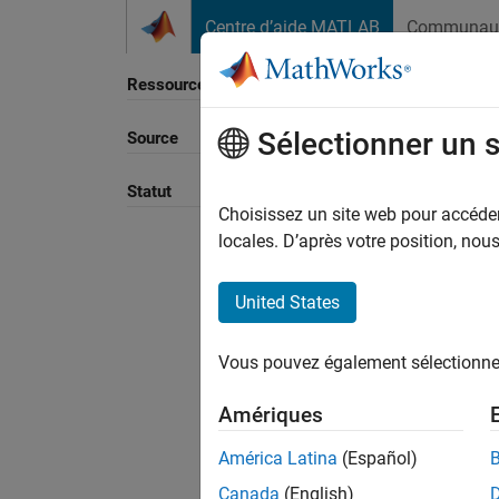
Passer au contenu
Centre d’aide MATLAB
Communau
Ressource
Sélectionner un 
Source
Trier p
Statut
Choisissez un site web pour accéder 
locales. D’après votre position, no
United States
Vous pouvez également sélectionner 
Amériques
América Latina
(Español)
Canada
(English)