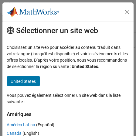
Passer au contenu
Centre d’aide MATLAB
Activer/désactiver l'affichage du menu d
Sélectionner un site web
Contenu principal
Ressource
Trier par
Source
Choisissez un site web pour accéder au contenu traduit dans
votre langue (lorsqu'il est disponible) et voir les événements et les
Statut
offres locales. D’après votre position, nous vous recommandons
de sélectionner la région suivante :
United States
.
United States
Vous pouvez également sélectionner un site web dans la liste
suivante :
Amériques
América Latina
(Español)
Canada
(English)