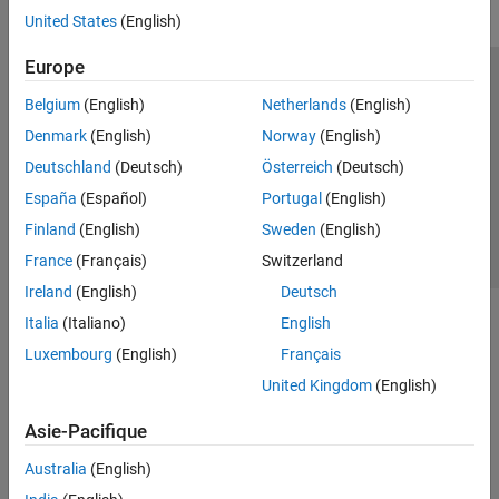
United States
(English)
Europe
Trust Center
Marques déposées
Politique de confidentialité
Belgium
(English)
Netherlands
(English)
Lutte anti-piratage
Statut des applications
Contacts locaux
Denmark
(English)
Norway
(English)
© 1994-2026 The MathWorks, Inc.
Deutschland
(Deutsch)
Österreich
(Deutsch)
España
(Español)
Portugal
(English)
Sélectionner 
France
Finland
(English)
Sweden
(English)
France
(Français)
Switzerland
Ireland
(English)
Deutsch
Italia
(Italiano)
English
Luxembourg
(English)
Français
United Kingdom
(English)
Asie-Pacifique
Australia
(English)