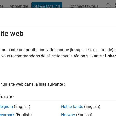
té
Apprendre
Connectez-vous
Obtenir MATLAB
site web
ar
au contenu traduit dans votre langue (lorsqu'il est disponible) e
us vous recommandons de sélectionner la région suivante :
Unite
un site web dans la liste suivante :
Europe
Belgium
(English)
Netherlands
(English)
Denmark
(English)
Norway
(English)