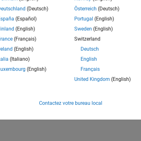
Deutschland
(Deutsch)
Österreich
(Deutsch)
España
(Español)
Portugal
(English)
inland
(English)
Sweden
(English)
rance
(Français)
Switzerland
reland
(English)
Deutsch
talia
(Italiano)
English
Luxembourg
(English)
Français
United Kingdom
(English)
Contactez votre bureau local