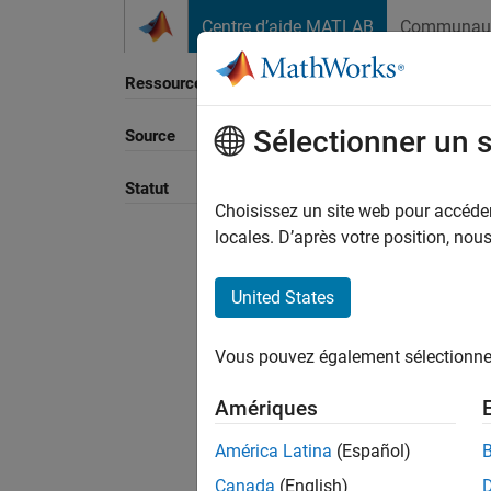
Passer au contenu
Centre d’aide MATLAB
Communau
Ressource
Sélectionner un 
Source
Trier p
Statut
Choisissez un site web pour accéder 
locales. D’après votre position, no
United States
Vous pouvez également sélectionner 
Amériques
América Latina
(Español)
Canada
(English)