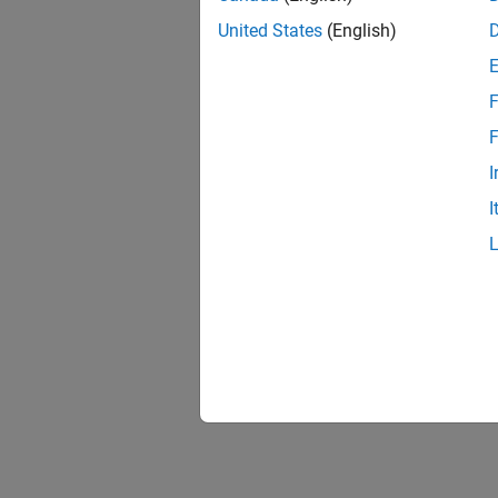
United States
(English)
F
F
I
I