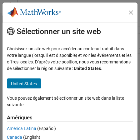
Passer au contenu
Centre d’aide MATLAB
Activer/désactiver l'affichage du menu d
Sélectionner un site web
Contenu principal
Ressource
Trier par
Source
Choisissez un site web pour accéder au contenu traduit dans
votre langue (lorsqu'il est disponible) et voir les événements et les
Statut
offres locales. D’après votre position, nous vous recommandons
de sélectionner la région suivante :
United States
.
United States
Vous pouvez également sélectionner un site web dans la liste
suivante :
Amériques
América Latina
(Español)
Canada
(English)