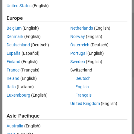
United States
(English)
Europe
Trust Center
Marques déposées
Politique de confidentialité
Belgium
(English)
Netherlands
(English)
Lutte anti-piratage
Statut des applications
Contacts locaux
Denmark
(English)
Norway
(English)
© 1994-2026 The MathWorks, Inc.
Deutschland
(Deutsch)
Österreich
(Deutsch)
España
(Español)
Portugal
(English)
Sélectionner 
France
Finland
(English)
Sweden
(English)
France
(Français)
Switzerland
Ireland
(English)
Deutsch
Italia
(Italiano)
English
Luxembourg
(English)
Français
United Kingdom
(English)
Asie-Pacifique
Australia
(English)