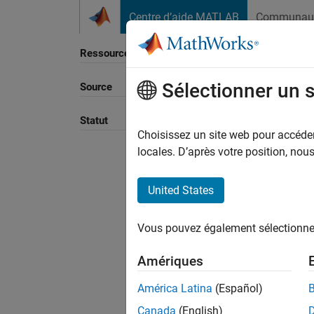
Passer au contenu
Centre d’aide MATLAB
Communau
Ressource
Sélectionner un 
Source
Trier p
Statut
Choisissez un site web pour accéder 
locales. D’après votre position, no
United States
Vous pouvez également sélectionner 
Amériques
América Latina
(Español)
Canada
(English)