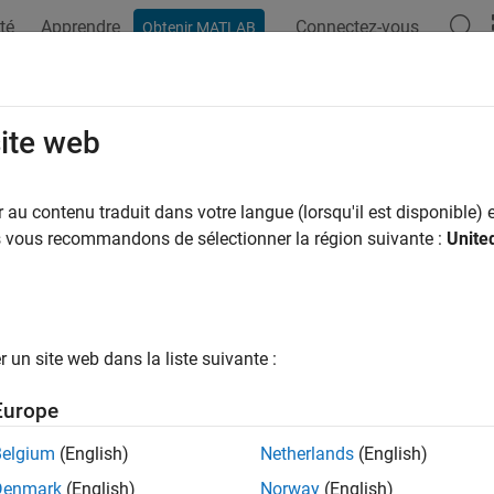
té
Apprendre
Connectez-vous
Obtenir MATLAB
site web
ar
au contenu traduit dans votre langue (lorsqu'il est disponible) e
us vous recommandons de sélectionner la région suivante :
Unite
un site web dans la liste suivante :
Europe
Belgium
(English)
Netherlands
(English)
Denmark
(English)
Norway
(English)