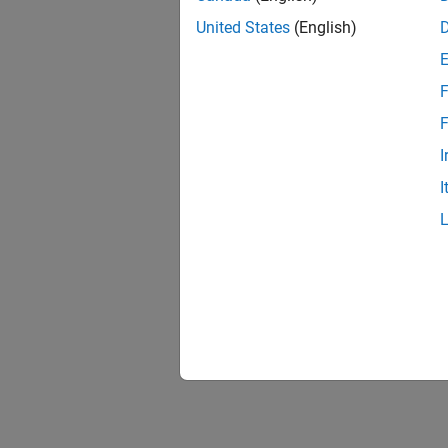
United States
(English)
F
F
I
I