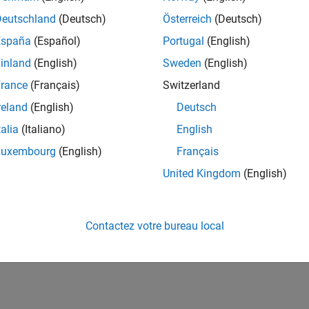
Deutschland
(Deutsch)
Österreich
(Deutsch)
España
(Español)
Portugal
(English)
inland
(English)
Sweden
(English)
rance
(Français)
Switzerland
reland
(English)
Deutsch
talia
(Italiano)
English
Luxembourg
(English)
Français
United Kingdom
(English)
Contactez votre bureau local