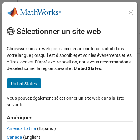
Passer au contenu
Centre d’aide MATLAB
Activer/désactiver l'affichage du menu d
Sélectionner un site web
Contenu principal
Ressource
Trier par
Source
Choisissez un site web pour accéder au contenu traduit dans
votre langue (lorsqu'il est disponible) et voir les événements et les
Statut
offres locales. D’après votre position, nous vous recommandons
de sélectionner la région suivante :
United States
.
United States
Vous pouvez également sélectionner un site web dans la liste
suivante :
Amériques
América Latina
(Español)
Canada
(English)