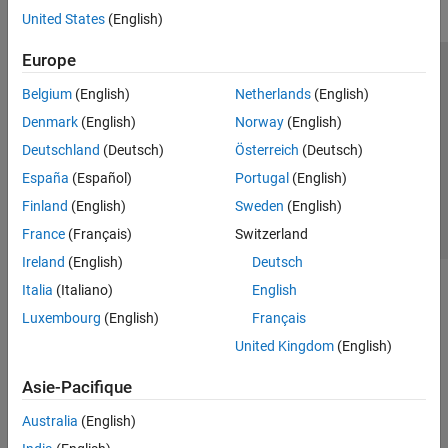
United States
(English)
Europe
Trust Center
Marques déposées
Politique de confidentialité
Belgium
(English)
Netherlands
(English)
Lutte anti-piratage
Statut des applications
Contacts locaux
Denmark
(English)
Norway
(English)
© 1994-2026 The MathWorks, Inc.
Deutschland
(Deutsch)
Österreich
(Deutsch)
España
(Español)
Portugal
(English)
Sélectionner 
France
Finland
(English)
Sweden
(English)
France
(Français)
Switzerland
Ireland
(English)
Deutsch
Italia
(Italiano)
English
Luxembourg
(English)
Français
United Kingdom
(English)
Asie-Pacifique
Australia
(English)