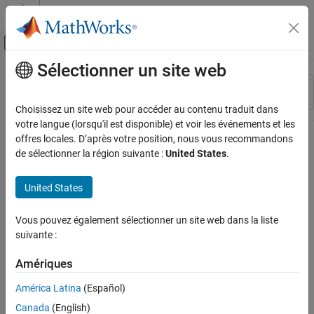
Passer au contenu
Centre d’aide MATLAB
Activer/désactiver l'affichage du menu d
Sélectionner un site web
Contenu principal
Ressource
Trier par
Source
Choisissez un site web pour accéder au contenu traduit dans
votre langue (lorsqu'il est disponible) et voir les événements et les
Statut
offres locales. D’après votre position, nous vous recommandons
de sélectionner la région suivante :
United States
.
United States
Vous pouvez également sélectionner un site web dans la liste
suivante :
Amériques
América Latina
(Español)
Canada
(English)