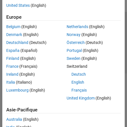
United States
(English)
Europe
Trust Center
Marques déposées
Politique de confidentialité
Belgium
(English)
Netherlands
(English)
Lutte anti-piratage
Statut des applications
Contacts locaux
Denmark
(English)
Norway
(English)
© 1994-2026 The MathWorks, Inc.
Deutschland
(Deutsch)
Österreich
(Deutsch)
España
(Español)
Portugal
(English)
Sélectionner 
France
Finland
(English)
Sweden
(English)
France
(Français)
Switzerland
Ireland
(English)
Deutsch
Italia
(Italiano)
English
Luxembourg
(English)
Français
United Kingdom
(English)
Asie-Pacifique
Australia
(English)