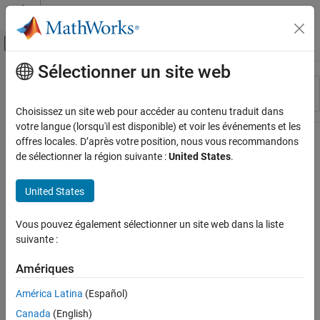
Passer au contenu
Centre d’aide MATLAB
Activer/désactiver l'affichage du menu d
Sélectionner un site web
Contenu principal
Ressource
Trier par
Source
Choisissez un site web pour accéder au contenu traduit dans
votre langue (lorsqu'il est disponible) et voir les événements et les
Statut
offres locales. D’après votre position, nous vous recommandons
de sélectionner la région suivante :
United States
.
United States
Vous pouvez également sélectionner un site web dans la liste
suivante :
Amériques
América Latina
(Español)
Canada
(English)