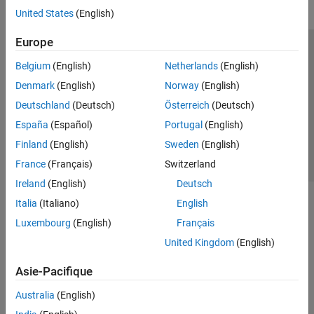
United States
(English)
Europe
Trust Center
Marques déposées
Politique de confidentialité
Belgium
(English)
Netherlands
(English)
Lutte anti-piratage
Statut des applications
Contacts locaux
Denmark
(English)
Norway
(English)
© 1994-2026 The MathWorks, Inc.
Deutschland
(Deutsch)
Österreich
(Deutsch)
España
(Español)
Portugal
(English)
Sélectionner 
France
Finland
(English)
Sweden
(English)
France
(Français)
Switzerland
Ireland
(English)
Deutsch
Italia
(Italiano)
English
Luxembourg
(English)
Français
United Kingdom
(English)
Asie-Pacifique
Australia
(English)