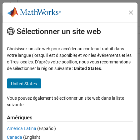
Passer au contenu
Centre d’aide MATLAB
Activer/désactiver l'affichage du menu d
Sélectionner un site web
Contenu principal
Ressource
Trier par
Source
Choisissez un site web pour accéder au contenu traduit dans
votre langue (lorsqu'il est disponible) et voir les événements et les
Statut
offres locales. D’après votre position, nous vous recommandons
de sélectionner la région suivante :
United States
.
United States
Vous pouvez également sélectionner un site web dans la liste
suivante :
Amériques
América Latina
(Español)
Canada
(English)