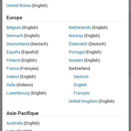
United States
(English)
Europe
Trust Center
Marques déposées
Politique de confidentialité
Belgium
(English)
Netherlands
(English)
Lutte anti-piratage
Statut des applications
Contacts locaux
Denmark
(English)
Norway
(English)
© 1994-2026 The MathWorks, Inc.
Deutschland
(Deutsch)
Österreich
(Deutsch)
España
(Español)
Portugal
(English)
Sélectionner 
France
Finland
(English)
Sweden
(English)
France
(Français)
Switzerland
Ireland
(English)
Deutsch
Italia
(Italiano)
English
Luxembourg
(English)
Français
United Kingdom
(English)
Asie-Pacifique
Australia
(English)