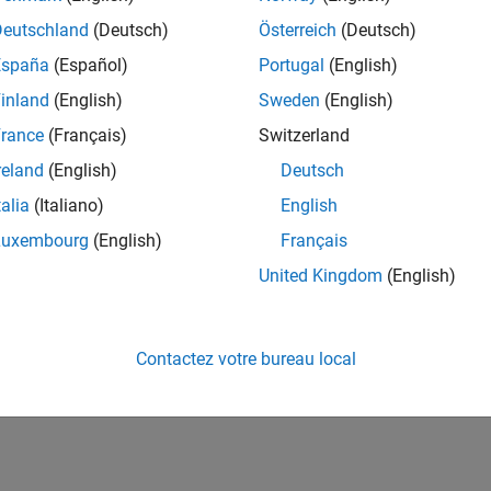
Deutschland
(Deutsch)
Österreich
(Deutsch)
España
(Español)
Portugal
(English)
inland
(English)
Sweden
(English)
rance
(Français)
Switzerland
reland
(English)
Deutsch
talia
(Italiano)
English
Luxembourg
(English)
Français
United Kingdom
(English)
Contactez votre bureau local