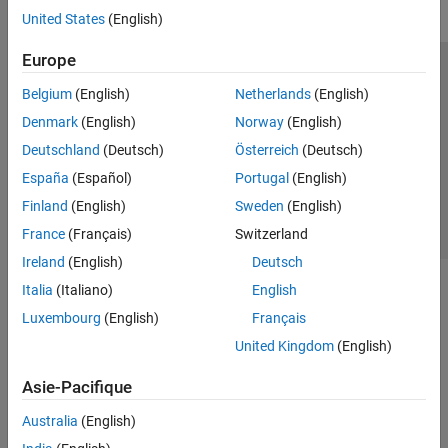
United States
(English)
Europe
Trust Center
Marques déposées
Politique de confidentialité
Belgium
(English)
Netherlands
(English)
Lutte anti-piratage
Statut des applications
Contacts locaux
Denmark
(English)
Norway
(English)
© 1994-2026 The MathWorks, Inc.
Deutschland
(Deutsch)
Österreich
(Deutsch)
España
(Español)
Portugal
(English)
Sélectionner 
France
Finland
(English)
Sweden
(English)
France
(Français)
Switzerland
Ireland
(English)
Deutsch
Italia
(Italiano)
English
Luxembourg
(English)
Français
United Kingdom
(English)
Asie-Pacifique
Australia
(English)