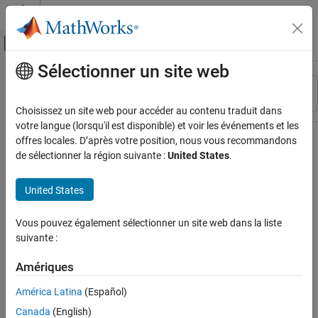
Passer au contenu
Centre d’aide MATLAB
Activer/désactiver l'affichage du menu d
Sélectionner un site web
Contenu principal
Ressource
Trier par
Source
Choisissez un site web pour accéder au contenu traduit dans
votre langue (lorsqu'il est disponible) et voir les événements et les
Statut
offres locales. D’après votre position, nous vous recommandons
de sélectionner la région suivante :
United States
.
United States
Vous pouvez également sélectionner un site web dans la liste
suivante :
Amériques
América Latina
(Español)
Canada
(English)