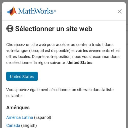
Passer au contenu
Centre d’aide MATLAB
Activer/désactiver l'affichage du menu d
Sélectionner un site web
Contenu principal
Ressource
Trier par
Source
Choisissez un site web pour accéder au contenu traduit dans
votre langue (lorsqu'il est disponible) et voir les événements et les
Statut
offres locales. D’après votre position, nous vous recommandons
de sélectionner la région suivante :
United States
.
United States
Vous pouvez également sélectionner un site web dans la liste
suivante :
Amériques
América Latina
(Español)
Canada
(English)