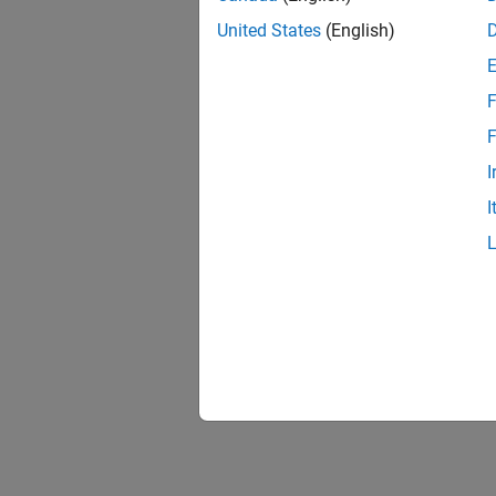
United States
(English)
F
F
I
I