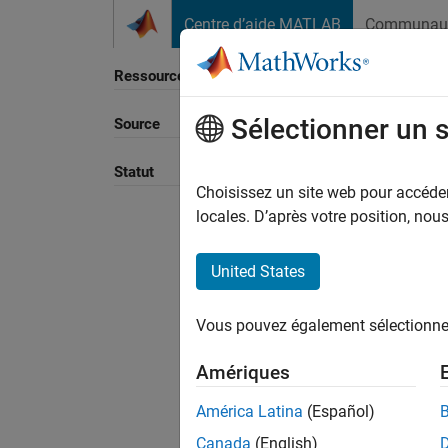
Passer au contenu
Centre d’aide MATLAB
Communau
Ressource
Sélectionner un 
Source
Trier p
Statut
Choisissez un site web pour accéder 
locales. D’après votre position, no
United States
Vous pouvez également sélectionner 
Amériques
América Latina
(Español)
Canada
(English)