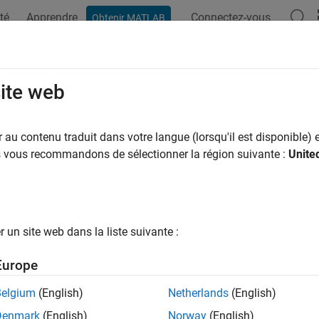
té
Apprendre
Connectez-vous
Obtenir MATLAB
site web
ar
au contenu traduit dans votre langue (lorsqu'il est disponible) e
us vous recommandons de sélectionner la région suivante :
Unite
un site web dans la liste suivante :
Europe
Belgium
(English)
Netherlands
(English)
Denmark
(English)
Norway
(English)