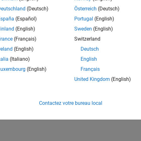
Deutschland
(Deutsch)
Österreich
(Deutsch)
España
(Español)
Portugal
(English)
inland
(English)
Sweden
(English)
rance
(Français)
Switzerland
reland
(English)
Deutsch
talia
(Italiano)
English
Luxembourg
(English)
Français
United Kingdom
(English)
Contactez votre bureau local