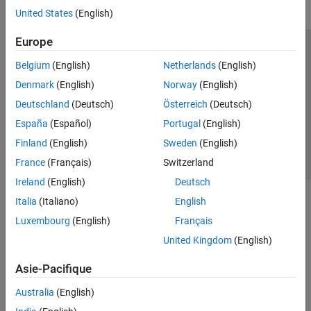
United States
(English)
Europe
Trust Center
Marques déposées
Politique de confidentialité
Belgium
(English)
Netherlands
(English)
Lutte anti-piratage
Statut des applications
Contacts locaux
Denmark
(English)
Norway
(English)
© 1994-2026 The MathWorks, Inc.
Deutschland
(Deutsch)
Österreich
(Deutsch)
España
(Español)
Portugal
(English)
Sélectionner 
France
Finland
(English)
Sweden
(English)
France
(Français)
Switzerland
Ireland
(English)
Deutsch
Italia
(Italiano)
English
Luxembourg
(English)
Français
United Kingdom
(English)
Asie-Pacifique
Australia
(English)