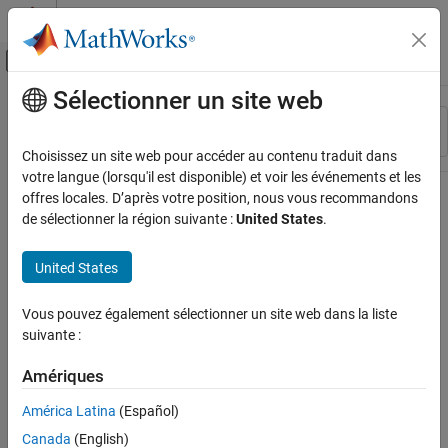
Passer au contenu
Centre d’aide MATLAB
Activer/désactiver l'affichage du menu d
Sélectionner un site web
Contenu principal
Ressource
Trier par
Source
Choisissez un site web pour accéder au contenu traduit dans
votre langue (lorsqu'il est disponible) et voir les événements et les
Statut
offres locales. D’après votre position, nous vous recommandons
de sélectionner la région suivante :
United States
.
United States
Vous pouvez également sélectionner un site web dans la liste
suivante :
Amériques
América Latina
(Español)
Canada
(English)