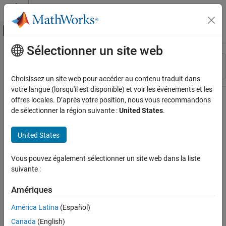
Passer au contenu
Centre d’aide MATLAB
Activer/désactiver l'affichage du menu d
Sélectionner un site web
Contenu principal
Ressource
Trier par
Source
Choisissez un site web pour accéder au contenu traduit dans
votre langue (lorsqu'il est disponible) et voir les événements et les
Statut
offres locales. D’après votre position, nous vous recommandons
de sélectionner la région suivante :
United States
.
United States
Vous pouvez également sélectionner un site web dans la liste
suivante :
Amériques
América Latina
(Español)
Canada
(English)