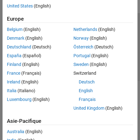
United States
(English)
Europe
Trust Center
Marques déposées
Politique de confidentialité
Belgium
(English)
Netherlands
(English)
Lutte anti-piratage
Statut des applications
Contacts locaux
Denmark
(English)
Norway
(English)
© 1994-2026 The MathWorks, Inc.
Deutschland
(Deutsch)
Österreich
(Deutsch)
España
(Español)
Portugal
(English)
Sélectionner 
France
Finland
(English)
Sweden
(English)
France
(Français)
Switzerland
Ireland
(English)
Deutsch
Italia
(Italiano)
English
Luxembourg
(English)
Français
United Kingdom
(English)
Asie-Pacifique
Australia
(English)