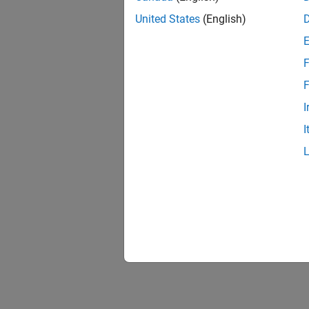
United States
(English)
F
F
I
I