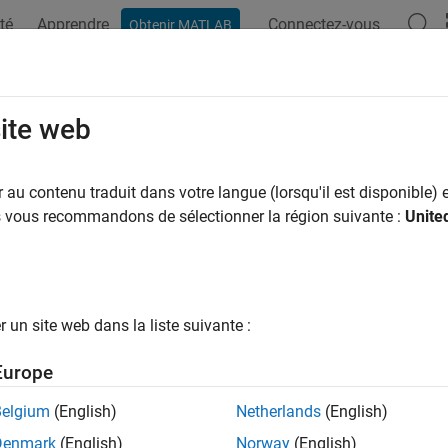
té
Apprendre
Connectez-vous
Obtenir MATLAB
site web
ar
au contenu traduit dans votre langue (lorsqu'il est disponible) e
us vous recommandons de sélectionner la région suivante :
Unite
un site web dans la liste suivante :
Europe
Belgium
(English)
Netherlands
(English)
Denmark
(English)
Norway
(English)