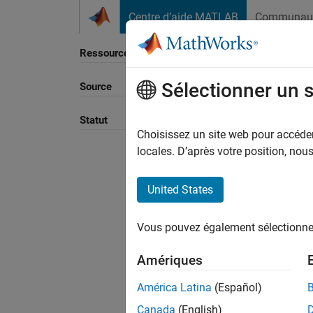
Passer au contenu
Centre d’aide MATLAB
Communau
Ressource
Sélectionner un 
Source
Trier p
Statut
Choisissez un site web pour accéder 
locales. D’après votre position, no
United States
Vous pouvez également sélectionner 
Amériques
América Latina
(Español)
Canada
(English)