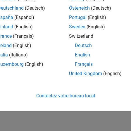
Deutschland
(Deutsch)
Österreich
(Deutsch)
España
(Español)
Portugal
(English)
inland
(English)
Sweden
(English)
rance
(Français)
Switzerland
reland
(English)
Deutsch
talia
(Italiano)
English
Luxembourg
(English)
Français
United Kingdom
(English)
Contactez votre bureau local