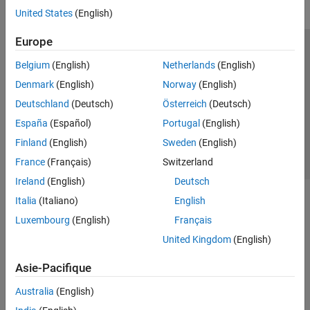
United States
(English)
Europe
Trust Center
Marques déposées
Politique de confidentialité
Belgium
(English)
Netherlands
(English)
Lutte anti-piratage
Statut des applications
Contacts locaux
Denmark
(English)
Norway
(English)
© 1994-2026 The MathWorks, Inc.
Deutschland
(Deutsch)
Österreich
(Deutsch)
España
(Español)
Portugal
(English)
Sélectionner 
France
Finland
(English)
Sweden
(English)
France
(Français)
Switzerland
Ireland
(English)
Deutsch
Italia
(Italiano)
English
Luxembourg
(English)
Français
United Kingdom
(English)
Asie-Pacifique
Australia
(English)