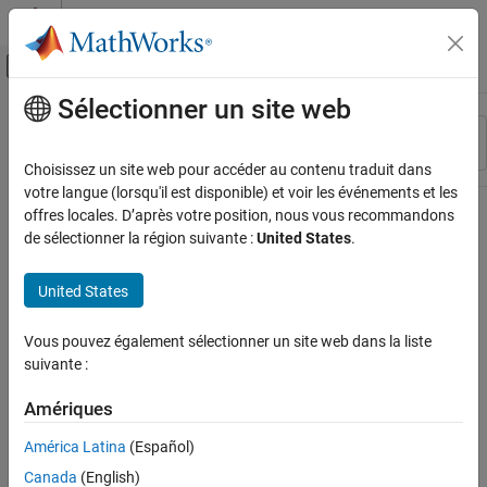
Passer au contenu
Centre d’aide MATLAB
Activer/désactiver l'affichage du menu d
Sélectionner un site web
Contenu principal
Ressource
Trier par
Source
Choisissez un site web pour accéder au contenu traduit dans
votre langue (lorsqu'il est disponible) et voir les événements et les
Statut
offres locales. D’après votre position, nous vous recommandons
de sélectionner la région suivante :
United States
.
United States
Vous pouvez également sélectionner un site web dans la liste
suivante :
Amériques
América Latina
(Español)
Canada
(English)