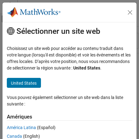
Passer au contenu
Centre d’aide MATLAB
Activer/désactiver l'affichage du menu d
Sélectionner un site web
Contenu principal
Ressource
Trier par
Source
Choisissez un site web pour accéder au contenu traduit dans
votre langue (lorsqu'il est disponible) et voir les événements et les
Statut
offres locales. D’après votre position, nous vous recommandons
de sélectionner la région suivante :
United States
.
United States
Vous pouvez également sélectionner un site web dans la liste
suivante :
Amériques
América Latina
(Español)
Canada
(English)