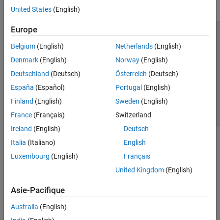
United States
(English)
Europe
Trust Center
Marques déposées
Politique de confidentialité
Belgium
(English)
Netherlands
(English)
Lutte anti-piratage
Statut des applications
Contacts locaux
Denmark
(English)
Norway
(English)
© 1994-2026 The MathWorks, Inc.
Deutschland
(Deutsch)
Österreich
(Deutsch)
España
(Español)
Portugal
(English)
Sélectionner 
France
Finland
(English)
Sweden
(English)
France
(Français)
Switzerland
Ireland
(English)
Deutsch
Italia
(Italiano)
English
Luxembourg
(English)
Français
United Kingdom
(English)
Asie-Pacifique
Australia
(English)