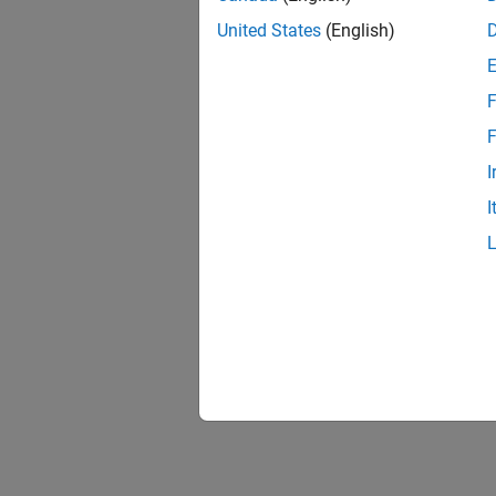
United States
(English)
F
F
I
I