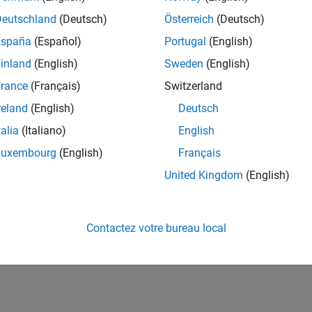
Deutschland
(Deutsch)
Österreich
(Deutsch)
España
(Español)
Portugal
(English)
inland
(English)
Sweden
(English)
rance
(Français)
Switzerland
reland
(English)
Deutsch
talia
(Italiano)
English
Luxembourg
(English)
Français
United Kingdom
(English)
Contactez votre bureau local