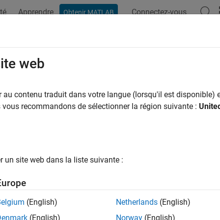
té
Apprendre
Connectez-vous
Obtenir MATLAB
site web
ar
au contenu traduit dans votre langue (lorsqu'il est disponible) e
us vous recommandons de sélectionner la région suivante :
Unite
un site web dans la liste suivante :
Europe
Belgium
(English)
Netherlands
(English)
Denmark
(English)
Norway
(English)