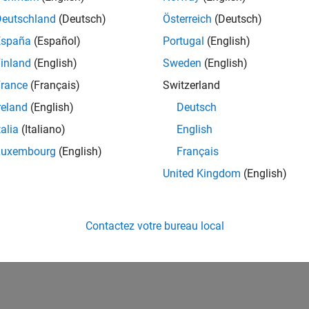
Deutschland
(Deutsch)
Österreich
(Deutsch)
España
(Español)
Portugal
(English)
inland
(English)
Sweden
(English)
rance
(Français)
Switzerland
reland
(English)
Deutsch
talia
(Italiano)
English
Luxembourg
(English)
Français
United Kingdom
(English)
Contactez votre bureau local