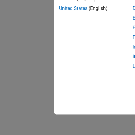
United States
(English)
F
F
I
I