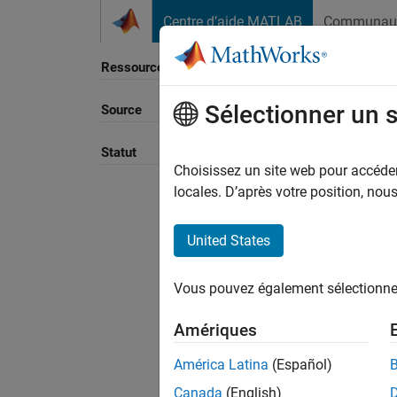
Passer au contenu
Centre d’aide MATLAB
Communau
Ressource
Sélectionner un 
Source
Trier p
Statut
Choisissez un site web pour accéder 
locales. D’après votre position, no
United States
Vous pouvez également sélectionner 
Amériques
América Latina
(Español)
Canada
(English)