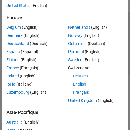
United States
(English)
Europe
Trust Center
Marques déposées
Politique de confidentialité
Belgium
(English)
Netherlands
(English)
Lutte anti-piratage
Statut des applications
Contacts locaux
Denmark
(English)
Norway
(English)
© 1994-2026 The MathWorks, Inc.
Deutschland
(Deutsch)
Österreich
(Deutsch)
España
(Español)
Portugal
(English)
Sélectionner 
France
Finland
(English)
Sweden
(English)
France
(Français)
Switzerland
Ireland
(English)
Deutsch
Italia
(Italiano)
English
Luxembourg
(English)
Français
United Kingdom
(English)
Asie-Pacifique
Australia
(English)