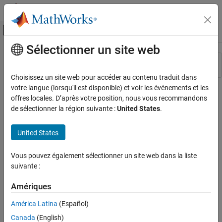
Passer au contenu
Centre d’aide MATLAB
Activer/désactiver l'affichage du menu d
Sélectionner un site web
Contenu principal
Ressource
Trier par
Source
Choisissez un site web pour accéder au contenu traduit dans
votre langue (lorsqu'il est disponible) et voir les événements et les
Statut
offres locales. D’après votre position, nous vous recommandons
de sélectionner la région suivante :
United States
.
United States
Vous pouvez également sélectionner un site web dans la liste
suivante :
Amériques
América Latina
(Español)
Canada
(English)