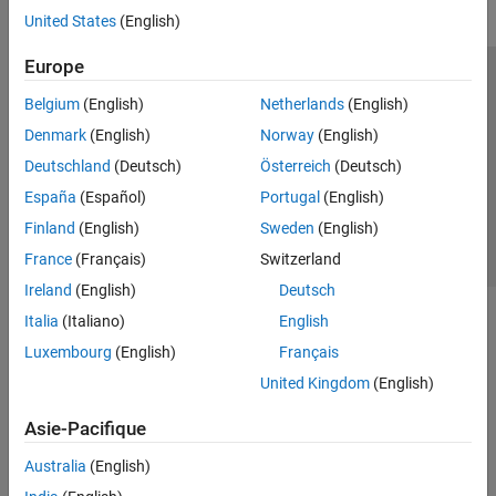
United States
(English)
Europe
Trust Center
Marques déposées
Politique de confidentialité
Belgium
(English)
Netherlands
(English)
Lutte anti-piratage
Statut des applications
Contacts locaux
Denmark
(English)
Norway
(English)
© 1994-2026 The MathWorks, Inc.
Deutschland
(Deutsch)
Österreich
(Deutsch)
España
(Español)
Portugal
(English)
Sélectionner 
France
Finland
(English)
Sweden
(English)
France
(Français)
Switzerland
Ireland
(English)
Deutsch
Italia
(Italiano)
English
Luxembourg
(English)
Français
United Kingdom
(English)
Asie-Pacifique
Australia
(English)