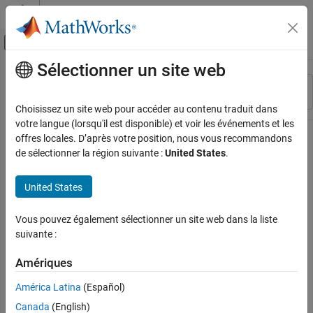
Passer au contenu
Centre d’aide MATLAB
Activer/désactiver l'affichage du menu d
Sélectionner un site web
Contenu principal
Ressource
Trier par
Source
Choisissez un site web pour accéder au contenu traduit dans
votre langue (lorsqu'il est disponible) et voir les événements et les
Statut
offres locales. D’après votre position, nous vous recommandons
de sélectionner la région suivante :
United States
.
United States
Vous pouvez également sélectionner un site web dans la liste
suivante :
Amériques
América Latina
(Español)
Canada
(English)