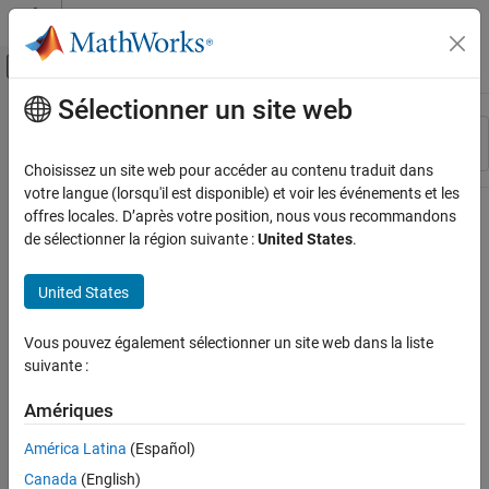
Passer au contenu
Centre d’aide MATLAB
Activer/désactiver l'affichage du menu d
Sélectionner un site web
Contenu principal
Ressource
Trier par
Source
Choisissez un site web pour accéder au contenu traduit dans
votre langue (lorsqu'il est disponible) et voir les événements et les
Statut
offres locales. D’après votre position, nous vous recommandons
de sélectionner la région suivante :
United States
.
United States
Vous pouvez également sélectionner un site web dans la liste
suivante :
Amériques
América Latina
(Español)
Canada
(English)