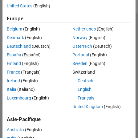
United States
(English)
Europe
Trust Center
Marques déposées
Politique de confidentialité
Belgium
(English)
Netherlands
(English)
Lutte anti-piratage
Statut des applications
Contacts locaux
Denmark
(English)
Norway
(English)
© 1994-2026 The MathWorks, Inc.
Deutschland
(Deutsch)
Österreich
(Deutsch)
España
(Español)
Portugal
(English)
Sélectionner 
France
Finland
(English)
Sweden
(English)
France
(Français)
Switzerland
Ireland
(English)
Deutsch
Italia
(Italiano)
English
Luxembourg
(English)
Français
United Kingdom
(English)
Asie-Pacifique
Australia
(English)