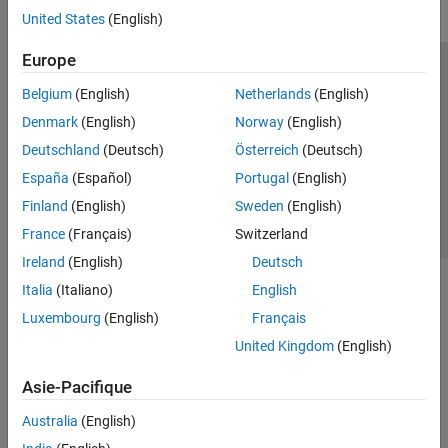
United States
(English)
Europe
Trust Center
Marques déposées
Politique de confidentialité
Belgium
(English)
Netherlands
(English)
Lutte anti-piratage
Statut des applications
Contacts locaux
Denmark
(English)
Norway
(English)
© 1994-2026 The MathWorks, Inc.
Deutschland
(Deutsch)
Österreich
(Deutsch)
España
(Español)
Portugal
(English)
Sélectionner 
France
Finland
(English)
Sweden
(English)
France
(Français)
Switzerland
Ireland
(English)
Deutsch
Italia
(Italiano)
English
Luxembourg
(English)
Français
United Kingdom
(English)
Asie-Pacifique
Australia
(English)