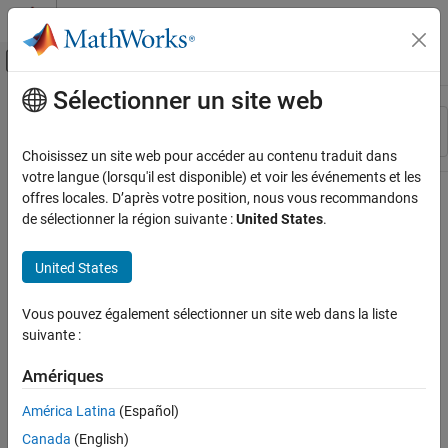
Passer au contenu
Centre d’aide MATLAB
Activer/désactiver l'affichage du menu d
Sélectionner un site web
Contenu principal
Ressource
Trier par
Source
Choisissez un site web pour accéder au contenu traduit dans
votre langue (lorsqu'il est disponible) et voir les événements et les
Statut
offres locales. D’après votre position, nous vous recommandons
de sélectionner la région suivante :
United States
.
United States
Vous pouvez également sélectionner un site web dans la liste
suivante :
Amériques
América Latina
(Español)
Canada
(English)