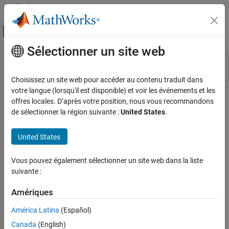
Passer au contenu
Centre d’aide MATLAB
Activer/désactiver l'affichage du menu d
Sélectionner un site web
Contenu principal
Ressource
Trier par
Source
Choisissez un site web pour accéder au contenu traduit dans
votre langue (lorsqu'il est disponible) et voir les événements et les
Statut
offres locales. D’après votre position, nous vous recommandons
de sélectionner la région suivante :
United States
.
United States
Vous pouvez également sélectionner un site web dans la liste
suivante :
Amériques
América Latina
(Español)
Canada
(English)