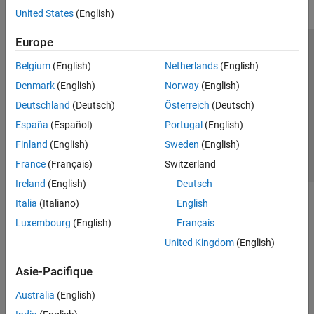
United States
(English)
Europe
Trust Center
Marques déposées
Politique de confidentialité
Belgium
(English)
Netherlands
(English)
Lutte anti-piratage
Statut des applications
Contacts locaux
Denmark
(English)
Norway
(English)
© 1994-2026 The MathWorks, Inc.
Deutschland
(Deutsch)
Österreich
(Deutsch)
España
(Español)
Portugal
(English)
Sélectionner 
France
Finland
(English)
Sweden
(English)
France
(Français)
Switzerland
Ireland
(English)
Deutsch
Italia
(Italiano)
English
Luxembourg
(English)
Français
United Kingdom
(English)
Asie-Pacifique
Australia
(English)