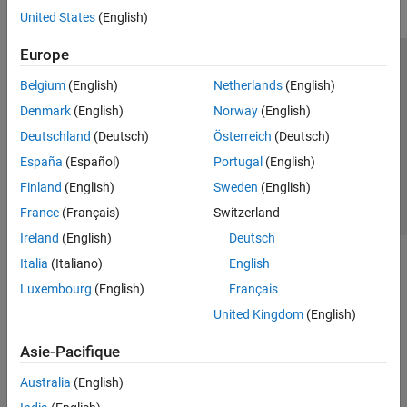
United States
(English)
Europe
Trust Center
Marques déposées
Politique de confidentialité
Belgium
(English)
Netherlands
(English)
Lutte anti-piratage
Statut des applications
Contacts locaux
Denmark
(English)
Norway
(English)
© 1994-2026 The MathWorks, Inc.
Deutschland
(Deutsch)
Österreich
(Deutsch)
España
(Español)
Portugal
(English)
Sélectionner 
France
Finland
(English)
Sweden
(English)
France
(Français)
Switzerland
Ireland
(English)
Deutsch
Italia
(Italiano)
English
Luxembourg
(English)
Français
United Kingdom
(English)
Asie-Pacifique
Australia
(English)