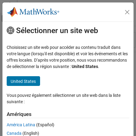
Passer au contenu
Centre d’aide MATLAB
Activer/désactiver l'affichage du menu d
Sélectionner un site web
Contenu principal
Ressource
Trier par
Source
Choisissez un site web pour accéder au contenu traduit dans
votre langue (lorsqu'il est disponible) et voir les événements et les
Statut
offres locales. D’après votre position, nous vous recommandons
de sélectionner la région suivante :
United States
.
United States
Vous pouvez également sélectionner un site web dans la liste
suivante :
Amériques
América Latina
(Español)
Canada
(English)